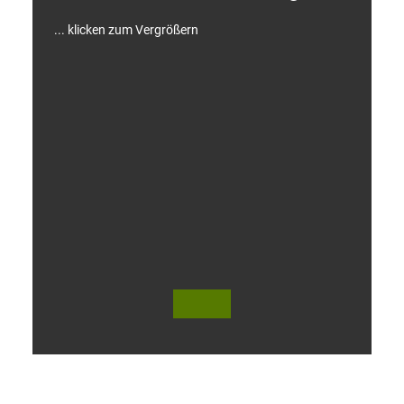
... klicken zum Vergrößern
V