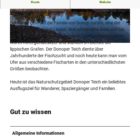
Route
Website
Seit 1641 wird der Hasselbach angestaut und bildet im
Hiddeser Wald den Donoper Teich.
© Teutoburger Wald / Detmold / B. Fromberger
© Teutoburger Wald / Detmold / B. Fromberger
|
CC-BY-SA
|
CC-BY-SA
Der Name geht auf die Familie von Donop zurück, eine der
ältesten Adelsfamilien Lippes. Ihre Ahnenreihe lässt sich bis
ins 14. Jahrhundert zurückverfolgen. Die Familienmitglieder
waren Rittergutsbesitzer und standen im Dienste der
© Teutoburger Wald / Detmold / B. Fromberger |
CC-BY-SA
lippischen Grafen. Der Donoper Teich diente über
Jahrhunderte der Fischzucht und noch heute kann man vom
Ufer aus verschiedene Fischarten in den unterschiedlichsten
Größen beobachten.
Heute ist das Naturschutzgebiet Donoper Teich ein beliebtes
Ausflugsziel für Wanderer, Spaziergänger und Familien.
Gut zu wissen
Allgemeine Informationen