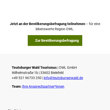
i
d
e
o
Jetzt an der Bevölkerungsbefragung teilnehmen
– für eine
a
© Teutoburger Wald Tourismus / P. Gawandtka
© T. Goedeck
lebenswerte Region OWL.
b
s
Zur Bevölkerungsbefragung
p
i
e
l
e
Teutoburger Wald Tourismus
| ­OWL GmbH
Wilhelmstraße 1b | ­33602 Bielefeld
n
+49 521 96733 250 |
­info@teutoburgerwald.de
Team:
Ihre Ansprechpartner*innen