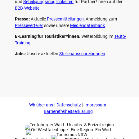
und
Beteiligungs­möglichkeiten
für Partner*innen auf der
B2B-Website
Presse:
Aktuelle
Pressemitteilungen
, Anmeldung zum
Presseverteiler
sowie unsere
Mediendatenbank
E-Learning für Touristiker*innen:
Weiterbildung im
Teuto-
Training
Jobs:
Unsere aktuellen
Stellenausschreibungen
F
P
Y
I
a
i
o
n
c
n
u
s
e
t
t
t
b
e
u
a
o
r
b
g
Wir über uns
Datenschutz
Impressum
o
e
e
r
k
s
a
Barrierefreiheitserklärung
t
m