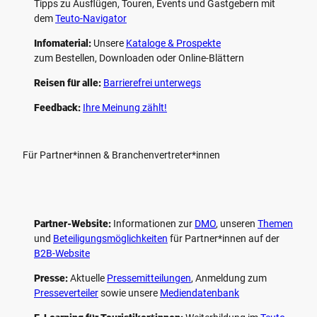
Tipps zu Ausflügen, Touren, Events und Gastgebern mit
dem
Teuto-Navigator
Infomaterial:
Unsere
Kataloge & Prospekte
zum Bestellen, Downloaden oder Online-Blättern
Reisen für alle:
Barrierefrei unterwegs
Feedback:
Ihre Meinung zählt!
Für Partner*innen & Branchenvertreter*innen
Partner-Website:
Informationen zur
DMO
, unseren ­
Themen
und
Beteiligungs­möglichkeiten
für Partner*innen auf der
B2B-Website
Presse:
Aktuelle
Pressemitteilungen
, Anmeldung zum
Presseverteiler
sowie unsere
Mediendatenbank