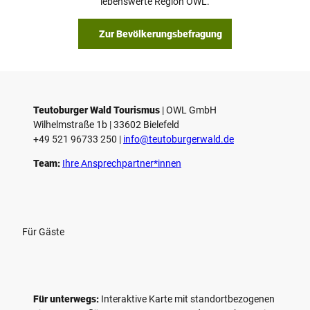
lebenswerte Region OWL.
b
s
Zur Bevölkerungsbefragung
p
i
e
l
e
Teutoburger Wald Tourismus
| ­OWL GmbH
Wilhelmstraße 1b | ­33602 Bielefeld
n
+49 521 96733 250 |
­info@teutoburgerwald.de
Team:
Ihre Ansprechpartner*innen
Für Gäste
Für unterwegs:
Interaktive Karte mit standort­bezogenen