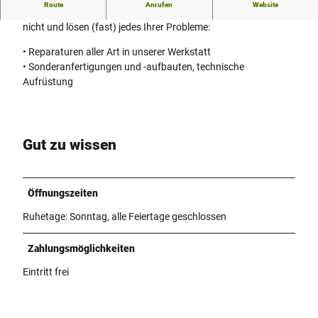
Route
Anrufen
Website
Wir reparieren (fast) alle Räder, egal ob bei uns gekauft oder
nicht und lösen (fast) jedes Ihrer Probleme:
• Reparaturen aller Art in unserer Werkstatt
• Sonderanfertigungen und -aufbauten, technische
Aufrüstung
Gut zu wissen
Öffnungszeiten
Ruhetage: Sonntag, alle Feiertage geschlossen
Zahlungsmöglichkeiten
Eintritt frei