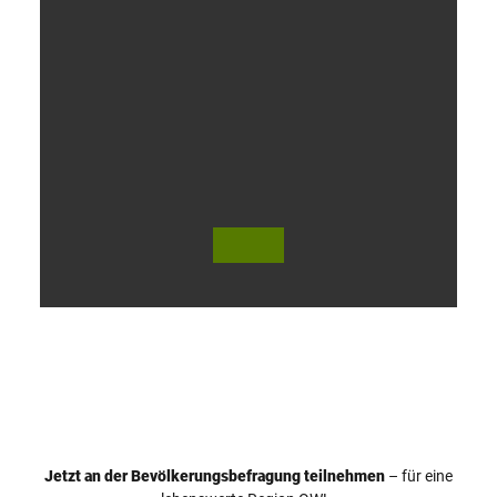
V
i
d
e
o
Jetzt an der Bevölkerungsbefragung teilnehmen
– für eine
a
© Teutoburger Wald Tourismus / P. Gawandtka
© T. Goedeck