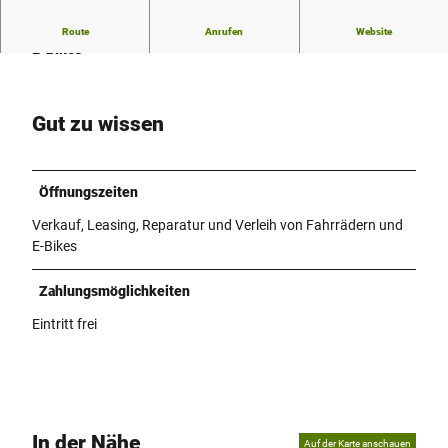
in frei erstelltes, nicht urheberrechtlich geschüt
ztes Design. |
CC0
Verkauf, Leasing, Reparatur und Verleih von Fahrrädern und
Route
Anrufen
Website
E-Bikes
Gut zu wissen
Öffnungszeiten
Verkauf, Leasing, Reparatur und Verleih von Fahrrädern und
E-Bikes
Zahlungsmöglichkeiten
Eintritt frei
In der Nähe
Auf der Karte anschauen