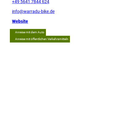
+49 5641 7844 624
info@warradu-bike.de
Website
Anreise mit dem Auto
Anreise mit öffentlichen Verkehrsmitteln