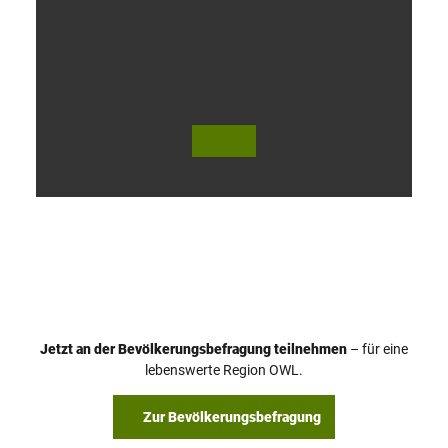
V
i
d
e
o
Jetzt an der Bevölkerungsbefragung teilnehmen
– für eine
a
© Teutoburger Wald Tourismus / P. Gawandtka
© T. Goedeck
lebenswerte Region OWL.
b
s
Zur Bevölkerungsbefragung
p