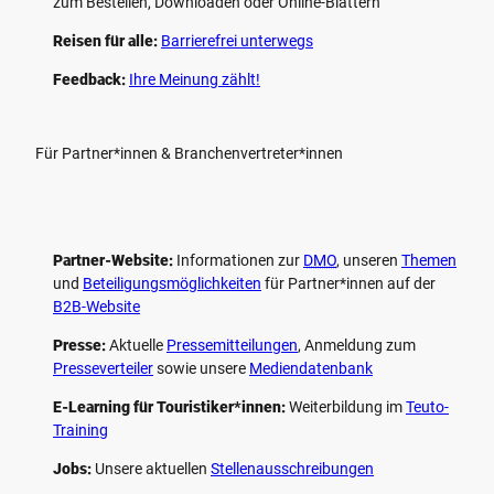
zum Bestellen, Downloaden oder Online-Blättern
Reisen für alle:
Barrierefrei unterwegs
Feedback:
Ihre Meinung zählt!
Für Partner*innen & Branchenvertreter*innen
Partner-Website:
Informationen zur
DMO
, unseren ­
Themen
und
Beteiligungs­möglichkeiten
für Partner*innen auf der
B2B-Website
Presse:
Aktuelle
Pressemitteilungen
, Anmeldung zum
Presseverteiler
sowie unsere
Mediendatenbank
E-Learning für Touristiker*innen:
Weiterbildung im
Teuto-
Training
Jobs:
Unsere aktuellen
Stellenausschreibungen