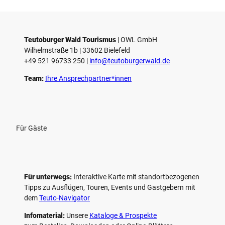
i
e
l
e
Teutoburger Wald Tourismus
| ­OWL GmbH
Wilhelmstraße 1b | ­33602 Bielefeld
n
+49 521 96733 250 |
­info@teutoburgerwald.de
Team:
Ihre Ansprechpartner*innen
Für Gäste
Für unterwegs:
Interaktive Karte mit standort­bezogenen
Tipps zu Ausflügen, Touren, Events und Gastgebern mit
dem
Teuto-Navigator
Infomaterial:
Unsere
Kataloge & Prospekte