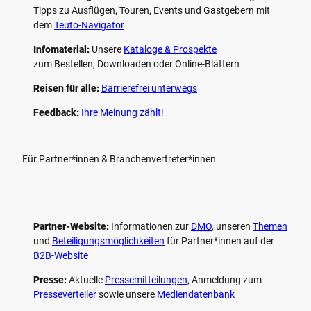
Tipps zu Ausflügen, Touren, Events und Gastgebern mit
dem
Teuto-Navigator
Infomaterial:
Unsere
Kataloge & Prospekte
zum Bestellen, Downloaden oder Online-Blättern
Reisen für alle:
Barrierefrei unterwegs
Feedback:
Ihre Meinung zählt!
Für Partner*innen & Branchenvertreter*innen
Partner-Website:
Informationen zur
DMO
, unseren ­
Themen
und
Beteiligungs­möglichkeiten
für Partner*innen auf der
B2B-Website
Presse:
Aktuelle
Pressemitteilungen
, Anmeldung zum
Presseverteiler
sowie unsere
Mediendatenbank