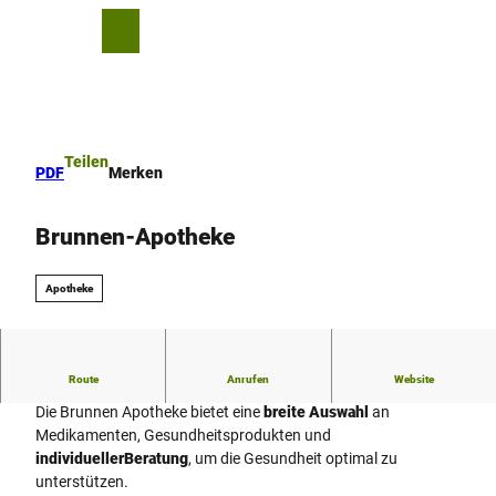
Z
u
T
Merkzettel
Suche
Menü
m
e
I
i
n
l
h
e
a
n
Teilen
PDF
Merken
l
t
Brunnen-Apotheke
Apotheke
Route
Anrufen
Website
Alles für ihre Gesundheit!
Die Brunnen Apotheke bietet eine
breite Auswahl
an
Medikamenten, Gesundheitsprodukten und
individueller
Beratung
, um die Gesundheit optimal zu
unterstützen.