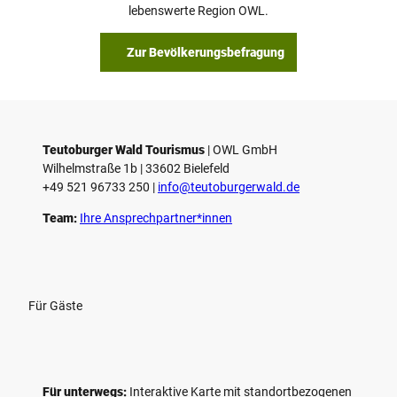
a
lebenswerte Region OWL.
b
s
Zur Bevölkerungsbefragung
p
i
e
l
e
Teutoburger Wald Tourismus
| ­OWL GmbH
Wilhelmstraße 1b | ­33602 Bielefeld
n
+49 521 96733 250 |
­info@teutoburgerwald.de
Team:
Ihre Ansprechpartner*innen
Für Gäste
Für unterwegs:
Interaktive Karte mit standort­bezogenen