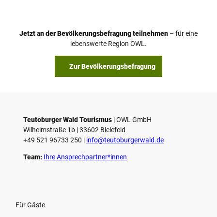
d
e
o
Jetzt an der Bevölkerungsbefragung teilnehmen
– für eine
a
© Teutoburger Wald Tourismus / P. Gawandtka
© T. Goedeck
lebenswerte Region OWL.
b
s
Zur Bevölkerungsbefragung
p
i
e
l
e
Teutoburger Wald Tourismus
| ­OWL GmbH
Wilhelmstraße 1b | ­33602 Bielefeld
n
+49 521 96733 250 |
­info@teutoburgerwald.de
Team:
Ihre Ansprechpartner*innen
Für Gäste