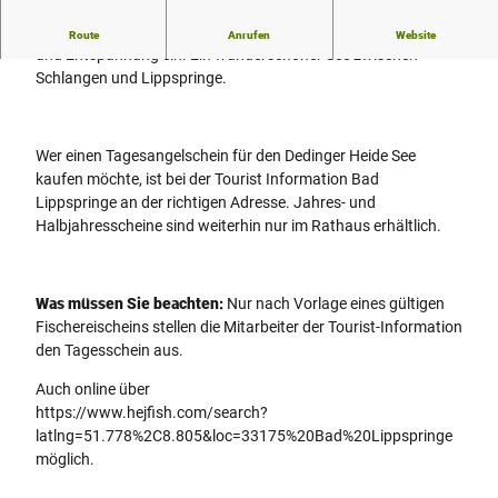
Der Dedinger Heide See in Bad Lippspringe lädt zur Erholung
Route
Anrufen
Website
und Entspannung ein. Ein wunderschöner See zwischen
Schlangen und Lippspringe.
Wer einen Tagesangelschein für den Dedinger Heide See
kaufen möchte, ist bei der Tourist Information Bad
Lippspringe an der richtigen Adresse. Jahres- und
Halbjahresscheine sind weiterhin nur im Rathaus erhältlich.
Was müssen Sie beachten:
Nur nach Vorlage eines gültigen
Fischereischeins stellen die Mitarbeiter der Tourist-Information
den Tagesschein aus.
Auch online über
https://www.hejfish.com/search?
latlng=51.778%2C8.805&loc=33175%20Bad%20Lippspringe
möglich.