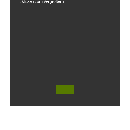
... klicken zum Vergrößern
V
i