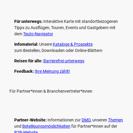
Für unterwegs:
Interaktive Karte mit standort­bezogenen
Tipps zu Ausflügen, Touren, Events und Gastgebern mit
dem
Teuto-Navigator
Infomaterial:
Unsere
Kataloge & Prospekte
zum Bestellen, Downloaden oder Online-Blättern
Reisen für alle:
Barrierefrei unterwegs
Feedback:
Ihre Meinung zählt!
Für Partner*innen & Branchenvertreter*innen
Partner-Website:
Informationen zur
DMO
, unseren ­
Themen
und
Beteiligungs­möglichkeiten
für Partner*innen auf der
B2B-Website