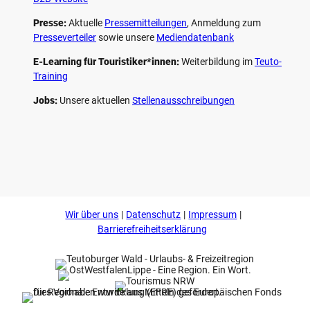
Presse:
Aktuelle
Pressemitteilungen
, Anmeldung zum
Presseverteiler
sowie unsere
Mediendatenbank
E-Learning für Touristiker*innen:
Weiterbildung im
Teuto-
Training
Jobs:
Unsere aktuellen
Stellenausschreibungen
F
P
Y
I
a
i
o
n
c
n
u
s
e
t
t
t
b
e
u
a
o
r
b
g
Wir über uns
Datenschutz
Impressum
o
e
e
r
k
s
a
Barrierefreiheitserklärung
t
m