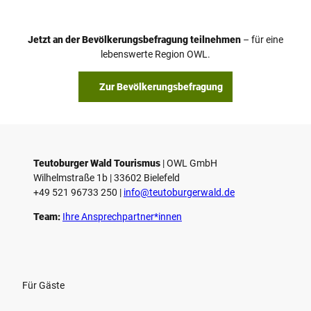
e
o
Jetzt an der Bevölkerungsbefragung teilnehmen
– für eine
a
© Teutoburger Wald Tourismus / P. Gawandtka
© T. Goedeck
lebenswerte Region OWL.
b
s
Zur Bevölkerungsbefragung
p
i
e
l
e
Teutoburger Wald Tourismus
| ­OWL GmbH
Wilhelmstraße 1b | ­33602 Bielefeld
n
+49 521 96733 250 |
­info@teutoburgerwald.de
Team:
Ihre Ansprechpartner*innen
Für Gäste