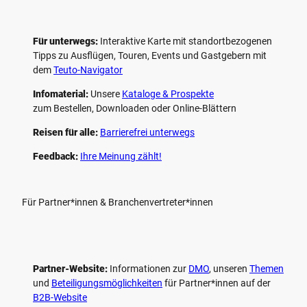
Für unterwegs:
Interaktive Karte mit standort­bezogenen
Tipps zu Ausflügen, Touren, Events und Gastgebern mit
dem
Teuto-Navigator
Infomaterial:
Unsere
Kataloge & Prospekte
zum Bestellen, Downloaden oder Online-Blättern
Reisen für alle:
Barrierefrei unterwegs
Feedback:
Ihre Meinung zählt!
Für Partner*innen & Branchenvertreter*innen
Partner-Website:
Informationen zur
DMO
, unseren ­
Themen
und
Beteiligungs­möglichkeiten
für Partner*innen auf der
B2B-Website