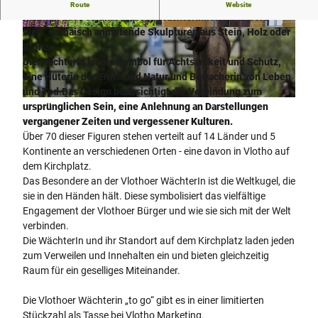
Seit 2009 erschafft die Bildhauerin Brigitte Schröder im
Route
Website
Rahmen des Projekts „10.000 WächterInnen für unsere
Welt“ archaisch anmutende Skulpturen aus Stein, Holz oder
V
© Vlotho Marketing GmbH - Peer Sonntag |
CC-BY-SA
Bronze.
l
Die WächterIn ist ein Symbol für Achtsamkeit und Schutz,
o
eine Hüterin der Ernte und Natur und Bewacherin von Leben
t
und Tod.
Das Design beabsichtigt die Verbindung zum
h
© Juergen Finkhaeuser |
CC-BY-SA
ursprünglichen Sein, eine Anlehnung an Darstellungen
o
vergangener Zeiten und vergessener Kulturen.
e
Über 70 dieser Figuren stehen verteilt auf 14 Länder und 5
r
Kontinente an verschiedenen Orten - eine davon in Vlotho auf
W
dem Kirchplatz.
ä
Das Besondere an der Vlothoer WächterIn ist die Weltkugel, die
c
sie in den Händen hält. Diese symbolisiert das vielfältige
h
Engagement der Vlothoer Bürger und wie sie sich mit der Welt
t
verbinden.
e
Die WächterIn und ihr Standort auf dem Kirchplatz laden jeden
r
zum Verweilen und Innehalten ein und bieten gleichzeitig
I
Raum für ein geselliges Miteinander.
n
.
Die Vlothoer Wächterin „to go“ gibt es in einer limitierten
j
Stückzahl als Tasse bei Vlotho Marketing.
p