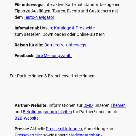
Für unterwegs:
Interaktive Karte mit standort­bezogenen
Tipps zu Ausflügen, Touren, Events und Gastgebern mit
dem
Teuto-Navigator
Infomaterial:
Unsere
Kataloge & Prospekte
zum Bestellen, Downloaden oder Online-Blättern
Reisen für alle:
Barrierefrei unterwegs
Feedback:
Ihre Meinung zählt!
Für Partner*innen & Branchenvertreter*innen
Partner-Website:
Informationen zur
DMO
, unseren ­
Themen
und
Beteiligungs­möglichkeiten
für Partner*innen auf der
B2B-Website
Presse:
Aktuelle
Pressemitteilungen
, Anmeldung zum
Presseverteiler
sowie unsere
Mediendatenbank