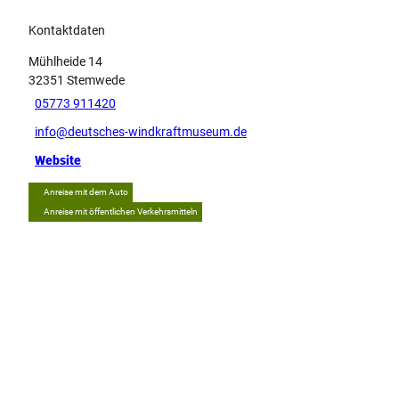
Kontaktdaten
Mühlheide 14
32351
Stemwede
05773 911420
info@deutsches-windkraftmuseum.de
Website
Anreise mit dem Auto
Anreise mit öffentlichen Verkehrsmitteln