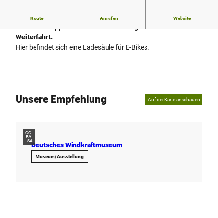
Ob bei einer längeren Pause oder einem kurzen
Route
Anrufen
Website
Zwischenstopp - tanken Sie neue Energie für Ihre
Weiterfahrt.
Hier befindet sich eine Ladesäule für E-Bikes.
Unsere Empfehlung
Auf der Karte anschauen
CC-
BY-
SA
Deutsches Windkraftmuseum
Museum/Ausstellung