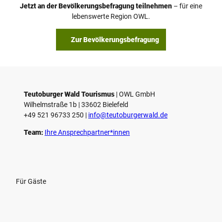
o
Jetzt an der Bevölkerungsbefragung teilnehmen
– für eine
a
© Teutoburger Wald Tourismus / P. Gawandtka
© T. Goedeck
lebenswerte Region OWL.
b
s
Zur Bevölkerungsbefragung
p
i
e
l
e
Teutoburger Wald Tourismus
| ­OWL GmbH
Wilhelmstraße 1b | ­33602 Bielefeld
n
+49 521 96733 250 |
­info@teutoburgerwald.de
Team:
Ihre Ansprechpartner*innen
Für Gäste