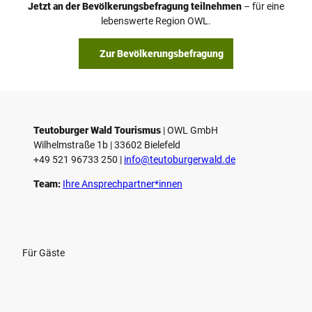
Jetzt an der Bevölkerungsbefragung teilnehmen
– für eine
a
© Teutoburger Wald Tourismus / P. Gawandtka
© T. Goedeck
lebenswerte Region OWL.
b
s
Zur Bevölkerungsbefragung
p
i
e
l
e
Teutoburger Wald Tourismus
| ­OWL GmbH
Wilhelmstraße 1b | ­33602 Bielefeld
n
+49 521 96733 250 |
­info@teutoburgerwald.de
Team:
Ihre Ansprechpartner*innen
Für Gäste