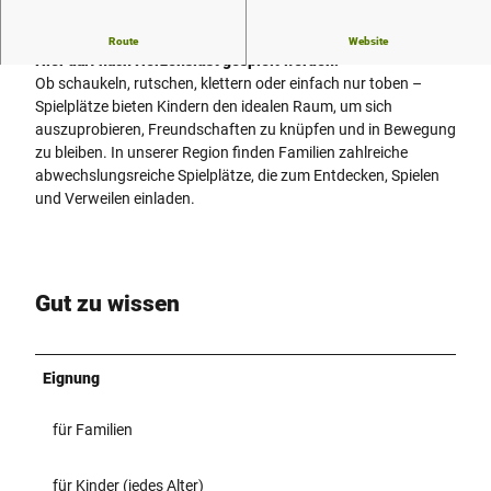
Spielplätze bei Den westfälischen Sieben.
Route
Website
Hier darf nach Herzenslust gespielt werden!
Ob schaukeln, rutschen, klettern oder einfach nur toben –
Spielplätze bieten Kindern den idealen Raum, um sich
auszuprobieren, Freundschaften zu knüpfen und in Bewegung
zu bleiben. In unserer Region finden Familien zahlreiche
abwechslungsreiche Spielplätze, die zum Entdecken, Spielen
und Verweilen einladen.
Gut zu wissen
Eignung
für Familien
für Kinder (jedes Alter)