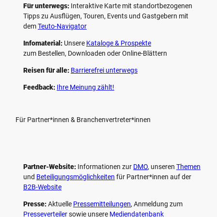
Für unterwegs:
Interaktive Karte mit standort­bezogenen
Tipps zu Ausflügen, Touren, Events und Gastgebern mit
dem
Teuto-Navigator
Infomaterial:
Unsere
Kataloge & Prospekte
zum Bestellen, Downloaden oder Online-Blättern
Reisen für alle:
Barrierefrei unterwegs
Feedback:
Ihre Meinung zählt!
Für Partner*innen & Branchenvertreter*innen
Partner-Website:
Informationen zur
DMO
, unseren ­
Themen
und
Beteiligungs­möglichkeiten
für Partner*innen auf der
B2B-Website
Presse:
Aktuelle
Pressemitteilungen
, Anmeldung zum
Presseverteiler
sowie unsere
Mediendatenbank