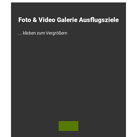
c
k
e
Foto & Video ­Galerie ­Ausflugsziele
n
!
... klicken zum Vergrößern