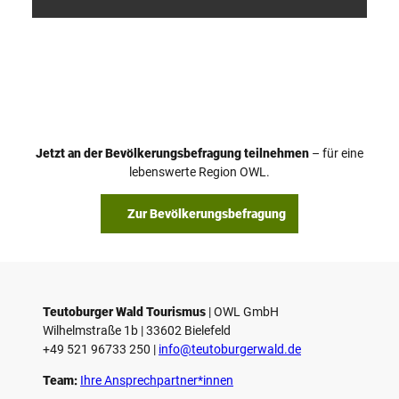
V
i
d
e
o
Jetzt an der Bevölkerungsbefragung teilnehmen
– für eine
a
© Teutoburger Wald Tourismus / P. Gawandtka
© T. Goedeck
lebenswerte Region OWL.
b
s
Zur Bevölkerungsbefragung
p
i
e
l
e
Teutoburger Wald Tourismus
| ­OWL GmbH
Wilhelmstraße 1b | ­33602 Bielefeld
n
+49 521 96733 250 |
­info@teutoburgerwald.de
Team:
Ihre Ansprechpartner*innen