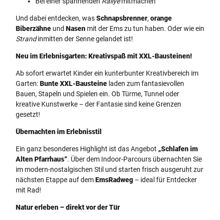
Bei einer spannenden
Rallye
mitmachen
Und dabei entdecken, was
Schnapsbrenner
,
orange
Biberzähne
und
Nasen
mit der Ems zu tun haben. Oder wie ein
Strand
inmitten der Senne gelandet ist!
Neu im Erlebnisgarten: Kreativspaß mit XXL-Bausteinen!
Ab sofort erwartet Kinder ein kunterbunter Kreativbereich im
Garten:
Bunte XXL-Bausteine
laden zum fantasievollen
Bauen, Stapeln und Spielen ein. Ob Türme, Tunnel oder
kreative Kunstwerke – der Fantasie sind keine Grenzen
gesetzt!
Übernachten im Erlebnisstil
Ein ganz besonderes Highlight ist das Angebot
„Schlafen im
Alten Pfarrhaus“
. Über dem Indoor-Parcours übernachten Sie
im modern-nostalgischen Stil und starten frisch ausgeruht zur
nächsten Etappe auf dem
EmsRadweg
– ideal für Entdecker
mit Rad!
Natur erleben – direkt vor der Tür