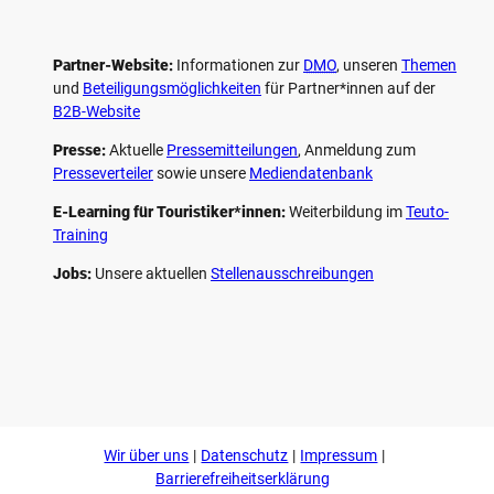
Partner-Website:
Informationen zur
DMO
, unseren ­
Themen
und
Beteiligungs­möglichkeiten
für Partner*innen auf der
B2B-Website
Presse:
Aktuelle
Pressemitteilungen
, Anmeldung zum
Presseverteiler
sowie unsere
Mediendatenbank
E-Learning für Touristiker*innen:
Weiterbildung im
Teuto-
Training
Jobs:
Unsere aktuellen
Stellenausschreibungen
F
P
Y
I
a
i
o
n
c
n
u
s
e
t
t
t
b
e
u
a
o
r
b
g
Wir über uns
Datenschutz
Impressum
o
e
e
r
k
s
a
Barrierefreiheitserklärung
t
m