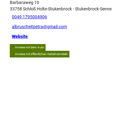
Barbaraweg 10
33758
Schloß Holte-Stukenbrock
- Stukenbrock-Senne
0049 1795004906
albruscheitpetra@gmail.com
Website
Anreise mit dem Auto
Anreise mit öffentlichen Verkehrsmitteln