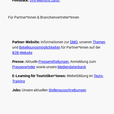
Feedback:
Ihre Meinung zählt!
Für Partner*innen & Branchenvertreter*innen
Partner-Website:
Informationen zur
DMO
, unseren ­
Themen
und
Beteiligungs­möglichkeiten
für Partner*innen auf der
B2B-Website
Presse:
Aktuelle
Pressemitteilungen
, Anmeldung zum
Presseverteiler
sowie unsere
Mediendatenbank
E-Learning für Touristiker*innen:
Weiterbildung im
Teuto-
Training
Jobs:
Unsere aktuellen
Stellenausschreibungen
F
P
Y
I