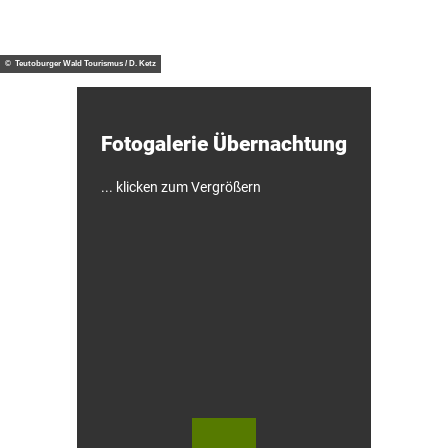
G
F
ab €
OH H
otel
O
a
60,-
H
s
W
s
a
© Teutoburger Wald Tourismus / D. Ketz
n
d
e
r
Fotogalerie ­Übernachtung
-
&
F
a
... klicken zum Vergrößern
h
r
r
a
d
-
H
o
t
e
l
© Te
© Te
utob
utob
urger
urger
Wald
Wald