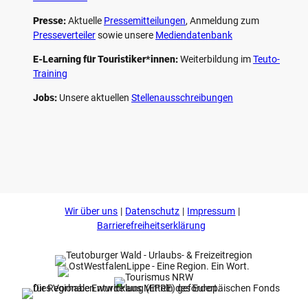
Presse:
Aktuelle
Pressemitteilungen
, Anmeldung zum
Presseverteiler
sowie unsere
Mediendatenbank
E-Learning für Touristiker*innen:
Weiterbildung im
Teuto-
Training
Jobs:
Unsere aktuellen
Stellenausschreibungen
F
P
Y
I
a
i
o
n
c
n
u
s
e
t
t
t
b
e
u
a
o
r
b
g
Wir über uns
Datenschutz
Impressum
o
e
e
r
k
s
a
Barrierefreiheitserklärung
t
m