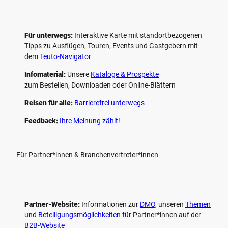
Für unterwegs:
Interaktive Karte mit standort­bezogenen
Tipps zu Ausflügen, Touren, Events und Gastgebern mit
dem
Teuto-Navigator
Infomaterial:
Unsere
Kataloge & Prospekte
zum Bestellen, Downloaden oder Online-Blättern
Reisen für alle:
Barrierefrei unterwegs
Feedback:
Ihre Meinung zählt!
Für Partner*innen & Branchenvertreter*innen
Partner-Website:
Informationen zur
DMO
, unseren ­
Themen
und
Beteiligungs­möglichkeiten
für Partner*innen auf der
B2B-Website