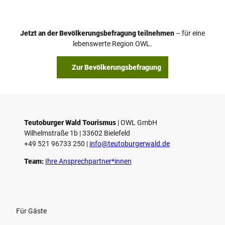
d
e
o
Jetzt an der Bevölkerungsbefragung teilnehmen
– für eine
a
© Teutoburger Wald Tourismus / P. Gawandtka
© T. Goedeck
lebenswerte Region OWL.
b
s
Zur Bevölkerungsbefragung
p
i
e
l
e
Teutoburger Wald Tourismus
| ­OWL GmbH
Wilhelmstraße 1b | ­33602 Bielefeld
n
+49 521 96733 250 |
­info@teutoburgerwald.de
Team:
Ihre Ansprechpartner*innen
Für Gäste