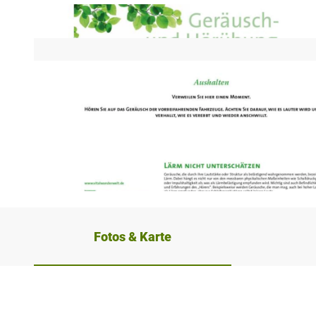
© Projektbüro VitalWanderWelt / Teutoburger Wald Tourismus / OstWestfalenLippe GmbH
Fotos & Karte