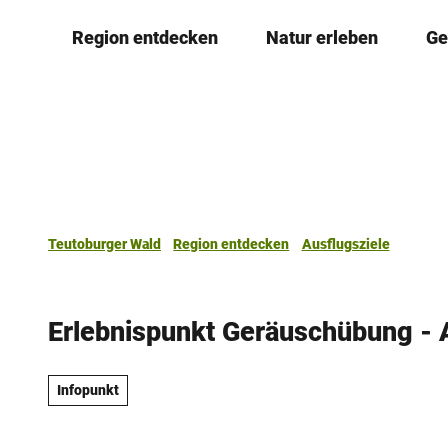
Z
Region entdecken
Natur erleben
Ge
u
m
I
n
h
a
l
t
Teutoburger Wald
Region entdecken
Ausflugsziele
Erlebnispunkt Geräuschübung - 
Infopunkt