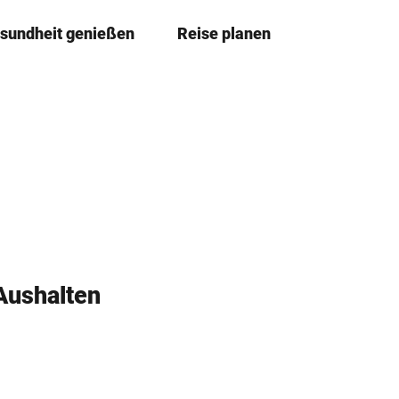
sundheit genießen
Reise planen
T
Merkzettel
Suche
e
i
l
e
n
Aushalten