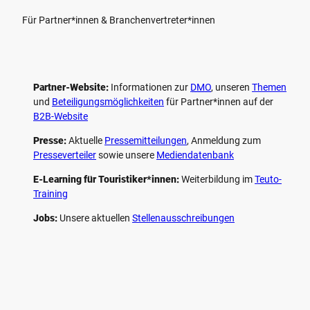
Für Partner*innen & Branchenvertreter*innen
Partner-Website:
Informationen zur
DMO
, unseren ­
Themen
und
Beteiligungs­möglichkeiten
für Partner*innen auf der
B2B-Website
Presse:
Aktuelle
Pressemitteilungen
, Anmeldung zum
Presseverteiler
sowie unsere
Mediendatenbank
E-Learning für Touristiker*innen:
Weiterbildung im
Teuto-
Training
Jobs:
Unsere aktuellen
Stellenausschreibungen
F
P
Y
I
a
i
o
n
c
n
u
s
e
t
t
t