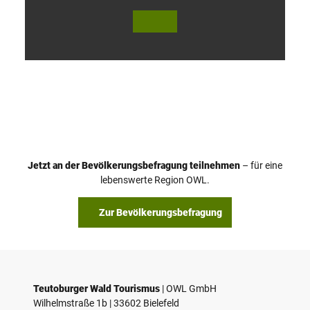
V
i
d
e
o
Jetzt an der Bevölkerungsbefragung teilnehmen
– für eine
a
© Teutoburger Wald Tourismus / P. Gawandtka
© T. Goedeck
lebenswerte Region OWL.
b
s
Zur Bevölkerungsbefragung
p
i
e
l
e
Teutoburger Wald Tourismus
| ­OWL GmbH
Wilhelmstraße 1b | ­33602 Bielefeld
n