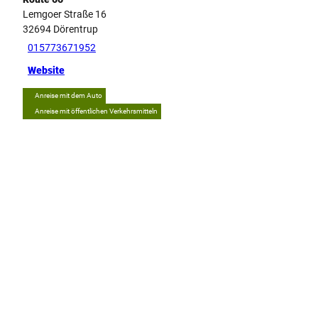
Lemgoer Straße 16
32694
Dörentrup
015773671952
Website
Anreise mit dem Auto
Anreise mit öffentlichen Verkehrsmitteln