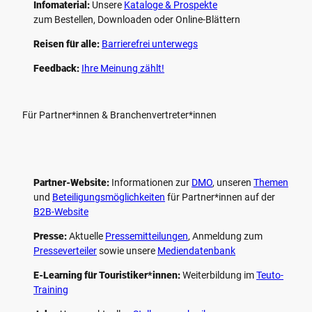
Infomaterial:
Unsere
Kataloge & Prospekte
zum Bestellen, Downloaden oder Online-Blättern
Reisen für alle:
Barrierefrei unterwegs
Feedback:
Ihre Meinung zählt!
Für Partner*innen & Branchenvertreter*innen
Partner-Website:
Informationen zur
DMO
, unseren ­
Themen
und
Beteiligungs­möglichkeiten
für Partner*innen auf der
B2B-Website
Presse:
Aktuelle
Pressemitteilungen
, Anmeldung zum
Presseverteiler
sowie unsere
Mediendatenbank
E-Learning für Touristiker*innen:
Weiterbildung im
Teuto-
Training