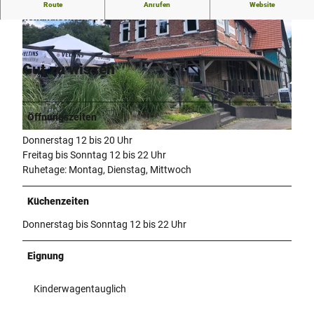
Schöner Biergarten mit freundlichem Personal und
Route
Anrufen
Website
holländischen Spezialitäten.
Gut zu wissen
© Lippe Tourismus & Marketing GmbH |
CC-BY-SA
Öffnungszeiten
© Lippe Tourismus & Marketing GmbH |
CC-BY-SA
Donnerstag 12 bis 20 Uhr
Freitag bis Sonntag 12 bis 22 Uhr
Ruhetage: Montag, Dienstag, Mittwoch
Küchenzeiten
Donnerstag bis Sonntag 12 bis 22 Uhr
Eignung
Kinderwagentauglich