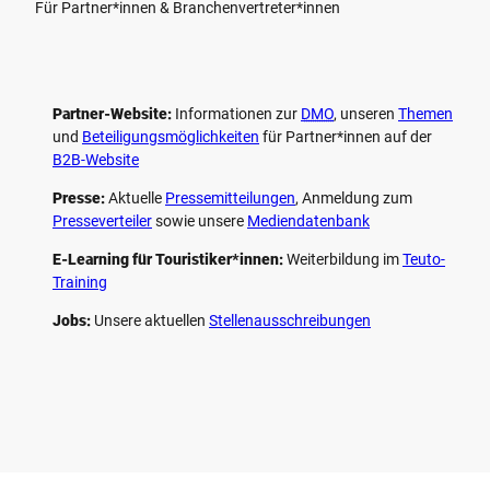
Für Partner*innen & Branchenvertreter*innen
Partner-Website:
Informationen zur
DMO
, unseren ­
Themen
und
Beteiligungs­möglichkeiten
für Partner*innen auf der
B2B-Website
Presse:
Aktuelle
Pressemitteilungen
, Anmeldung zum
Presseverteiler
sowie unsere
Mediendatenbank
E-Learning für Touristiker*innen:
Weiterbildung im
Teuto-
Training
Jobs:
Unsere aktuellen
Stellenausschreibungen
F
P
Y
I
a
i
o
n
c
n
u
s
e
t
t
t
b
e
u
a
o
r
b
g