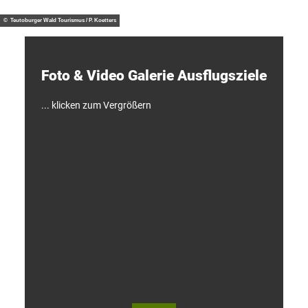
/ J. M
otzny
t
d
© Teutoburger Wald Tourismus / P. Koetters
e
c
k
e
Foto & Video ­Galerie ­Ausflugsziele
n
!
... klicken zum Vergrößern