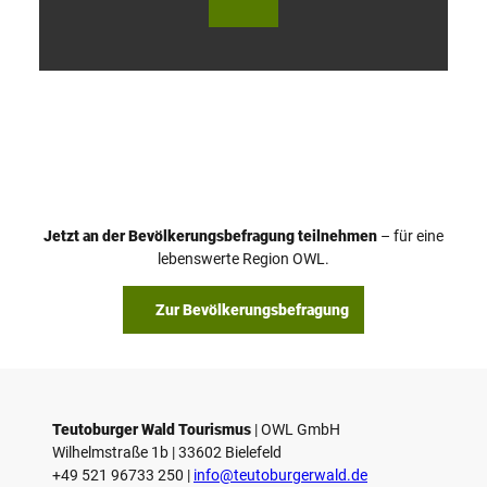
V
i
d
e
o
Jetzt an der Bevölkerungsbefragung teilnehmen
– für eine
a
© Teutoburger Wald Tourismus / P. Gawandtka
© T. Goedeck
lebenswerte Region OWL.
b
s
Zur Bevölkerungsbefragung
p
i
e
l
e
Teutoburger Wald Tourismus
| ­OWL GmbH
Wilhelmstraße 1b | ­33602 Bielefeld
n
+49 521 96733 250 |
­info@teutoburgerwald.de