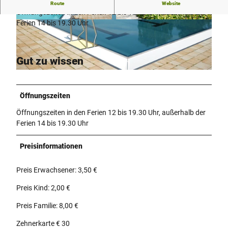
Schönes Freibad für die ganze Familie.
Route
Website
Öffnungszeiten in den Ferien 12 bis 19.30 Uhr, außerhalb der
Ferien 14 bis 19.30 Uhr
© Lippe Tourismus & Marketing GmbH |
© Lippe Tourismus & Marketing GmbH |
CC-BY-SA
CC-BY-SA
Gut zu wissen
© Lippe Tourismus & Marketing GmbH |
CC-BY-SA
Öffnungszeiten
Öffnungszeiten in den Ferien 12 bis 19.30 Uhr, außerhalb der
Ferien 14 bis 19.30 Uhr
Preisinformationen
Preis Erwachsener: 3,50 €
Preis Kind: 2,00 €
Preis Familie: 8,00 €
Zehnerkarte € 30