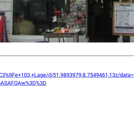
a%C3%9Fe+103,+Lage/@51.9893979,8.7549461,13z/dat
SoASAFQAw%3D%3D