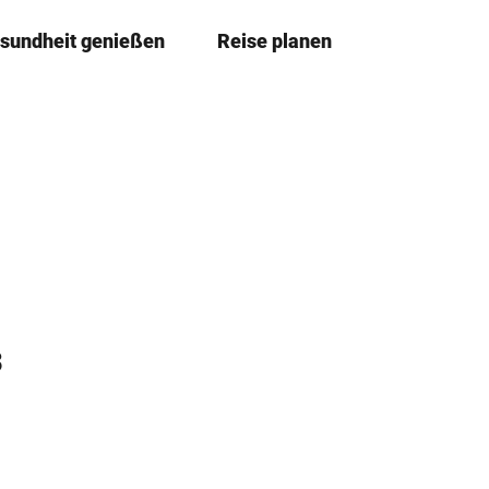
sundheit genießen
Reise planen
T
Merkze
Su
e
i
l
e
n
3