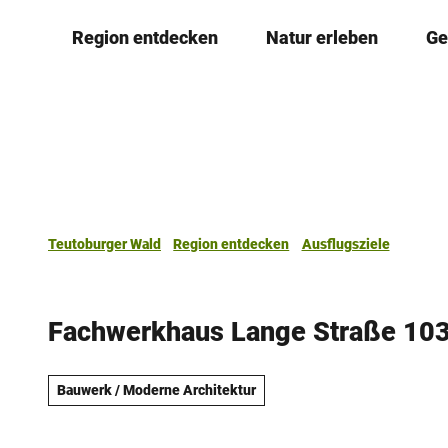
Z
Region entdecken
Natur erleben
Ge
u
m
I
n
h
a
l
t
Teutoburger Wald
Region entdecken
Ausflugsziele
Fachwerkhaus Lange Straße 10
Bauwerk / Moderne Architektur