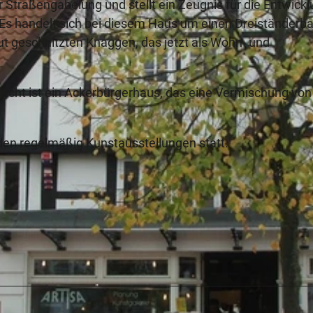
Straßengabelung und stellt ein Zeugnis für die Entwick
Es handelt sich bei diesem Haus um einen Dreiständerba
ut geschnitzten Knaggen, das jetzt als Wohn- und
lucht ist ein Ackerbürgerhaus, das eine Vermischung von
n regelmäßig Kunstausstellungen statt.