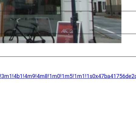
a=!3m1!4b1!4m9!4m8!1m0!1m5!1m1!1s0x47ba41756de2c