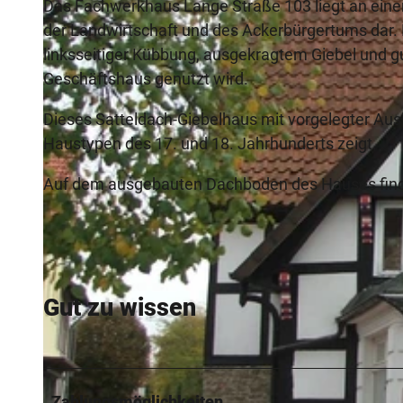
Das Fachwerkhaus Lange Straße 103 liegt an einer 
der Landwirtschaft und des Ackerbürgertums dar. 
linksseitiger Kübbung, ausgekragtem Giebel und g
Geschäftshaus genutzt wird.
Dieses Satteldach-Giebelhaus mit vorgelegter Aus
Haustypen des 17. und 18. Jahrhunderts zeigt.
Auf dem ausgebauten Dachboden des Hauses finde
Gut zu wissen
Zahlungsmöglichkeiten