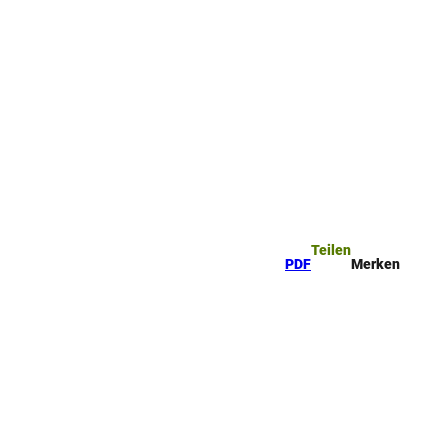
ttel
che
Teilen
PDF
Merken