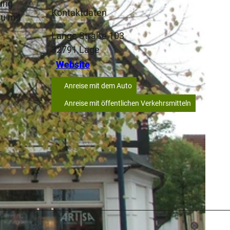
lung
Kontaktdaten
u mit
Lange Straße 103
32791
Lage
Website
Anreise mit dem Auto
Anreise mit öffentlichen Verkehrsmitteln