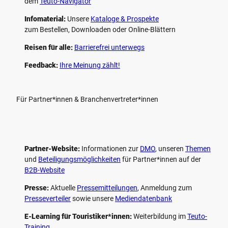
dem
Teuto-Navigator
Infomaterial:
Unsere
Kataloge & Prospekte
zum Bestellen, Downloaden oder Online-Blättern
Reisen für alle:
Barrierefrei unterwegs
Feedback:
Ihre Meinung zählt!
Für Partner*innen & Branchenvertreter*innen
Partner-Website:
Informationen zur
DMO
, unseren ­
Themen
und
Beteiligungs­möglichkeiten
für Partner*innen auf der
B2B-Website
Presse:
Aktuelle
Pressemitteilungen
, Anmeldung zum
Presseverteiler
sowie unsere
Mediendatenbank
E-Learning für Touristiker*innen:
Weiterbildung im
Teuto-
Training