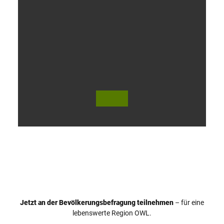
V
i
d
e
o
Jetzt an der Bevölkerungsbefragung teilnehmen
– für eine
a
© Teutoburger Wald Tourismus / P. Gawandtka
© T. Goedeck
lebenswerte Region OWL.
b