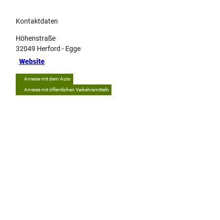
Kontaktdaten
Höhenstraße
32049
Herford
- Egge
Website
Anreise mit dem Auto
Anreise mit öffentlichen Verkehrsmitteln