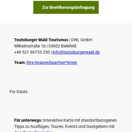
s
Zur Bevölkerungsbefragung
p
i
e
l
e
Teutoburger Wald Tourismus
| ­OWL GmbH
Wilhelmstraße 1b | ­33602 Bielefeld
n
+49 521 96733 250 |
­info@teutoburgerwald.de
Team:
Ihre Ansprechpartner*innen
Für Gäste
Für unterwegs:
Interaktive Karte mit standort­bezogenen
Tipps zu Ausflügen, Touren, Events und Gastgebern mit