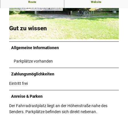
Der Fahrradrastplatz in Herford/Egge ist ohne Tisch und
Route
Website
Infotafel. Überdachung ist vorhanden.
D
D
S
S
C
C
Gut zu wissen
_
_
0
0
©
CC-BY-SA
4
4
Allgemeine Informationen
4
3
2
9
Parkplätze vorhanden
.
.
J
J
P
P
Zahlungsmöglichkeiten
G
G
Eintritt frei
Anreise & Parken
Der Fahrradrastplatz liegt an der Höhenstraße nahe des
Senders. Parkplätze befinden sich direkt nebenan.