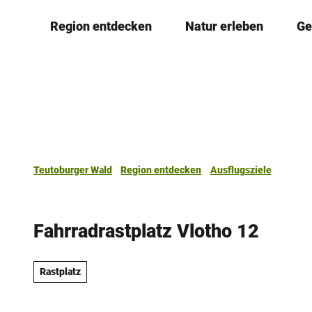
Z
Region entdecken
Natur erleben
Ge
u
m
I
n
h
a
l
t
Teutoburger Wald
Region entdecken
Ausflugsziele
Fahrradrastplatz Vlotho 12
Rastplatz