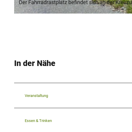
Der Fahrradrastplatz befindet sich an der Kreuz
©
CC-BY-SA
In der Nähe
Veranstaltung
Essen & Trinken