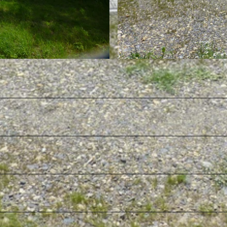
P
1
1
2
0
7
3
0
.
J
P
G