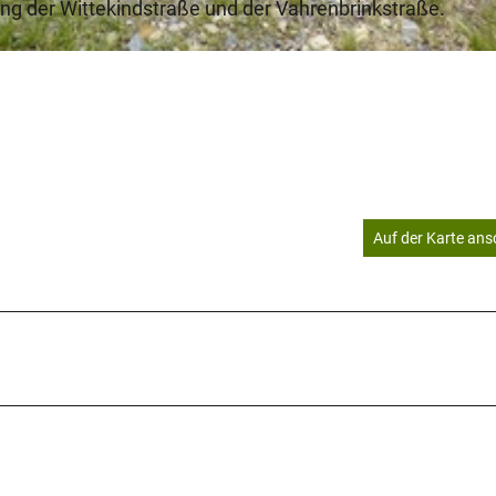
ung der Wittekindstraße und der Vahrenbrinkstraße.
Auf der Karte an