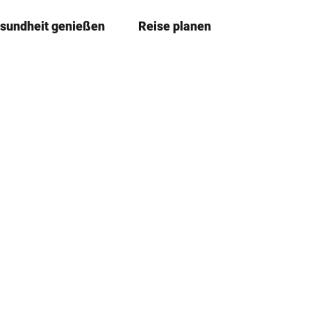
sundheit genießen
Reise planen
T
Merkze
Su
e
i
l
e
n