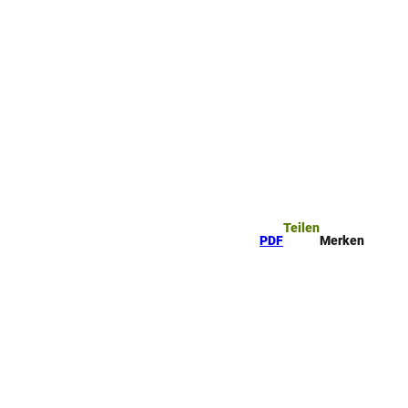
ttel
che
Teilen
PDF
Merken