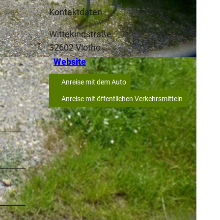
Kontaktdaten
Wittekindstraße
32602
Vlotho
Website
Anreise mit dem Auto
Anreise mit öffentlichen Verkehrsmitteln