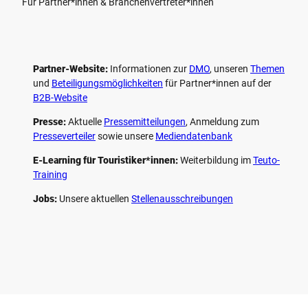
Für Partner*innen & Branchenvertreter*innen
Partner-Website:
Informationen zur
DMO
, unseren ­
Themen
und
Beteiligungs­möglichkeiten
für Partner*innen auf der
B2B-Website
Presse:
Aktuelle
Pressemitteilungen
, Anmeldung zum
Presseverteiler
sowie unsere
Mediendatenbank
E-Learning für Touristiker*innen:
Weiterbildung im
Teuto-
Training
Jobs:
Unsere aktuellen
Stellenausschreibungen
F
P
Y
I
a
i
o
n
c
n
u
s
e
t
t
t
b
e
u
a
o
r
b
g