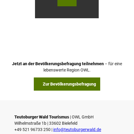
urger
urger
Wald
Wald
Touri
Touri
smus
smus
/ D. K
/ D. K
etz
etz
Jetzt an der Bevölkerungsbefragung teilnehmen
– für eine
lebenswerte Region OWL.
Zur Bevölkerungsbefragung
Teutoburger Wald Tourismus
| ­OWL GmbH
Wilhelmstraße 1b | ­33602 Bielefeld
+49 521 96733 250 |
­info@teutoburgerwald.de