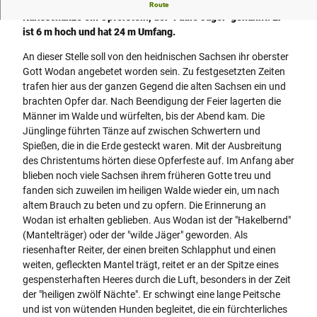
Im Eggegebirge, nicht weit von Willebadessen, steht bei der
Route
Karlsschanze ein Opferstein, der "Faule Jäger" genannt. Er
ist 6 m hoch und hat 24 m Umfang.
An dieser Stelle soll von den heidnischen Sachsen ihr oberster
Gott Wodan angebetet worden sein. Zu festgesetzten Zeiten
trafen hier aus der ganzen Gegend die alten Sachsen ein und
brachten Opfer dar. Nach Beendigung der Feier lagerten die
Männer im Walde und würfelten, bis der Abend kam. Die
Jünglinge führten Tänze auf zwischen Schwertern und
Spießen, die in die Erde gesteckt waren. Mit der Ausbreitung
des Christentums hörten diese Opferfeste auf. Im Anfang aber
blieben noch viele Sachsen ihrem früheren Gotte treu und
fanden sich zuweilen im heiligen Walde wieder ein, um nach
altem Brauch zu beten und zu opfern. Die Erinnerung an
Wodan ist erhalten geblieben. Aus Wodan ist der "Hakelbernd"
(Mantelträger) oder der "wilde Jäger" geworden. Als
riesenhafter Reiter, der einen breiten Schlapphut und einen
weiten, gefleckten Mantel trägt, reitet er an der Spitze eines
gespensterhaften Heeres durch die Luft, besonders in der Zeit
der "heiligen zwölf Nächte". Er schwingt eine lange Peitsche
und ist von wütenden Hunden begleitet, die ein fürchterliches