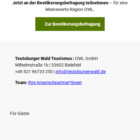
Jetzt an der Bevölkerungsbefragung teilnehmen
– für eine
a
© Teutoburger Wald Tourismus / P. Gawandtka
© T. Goedeck
lebenswerte Region OWL.
b
s
Zur Bevölkerungsbefragung
p
i
e
l
e
Teutoburger Wald Tourismus
| ­OWL GmbH
Wilhelmstraße 1b | ­33602 Bielefeld
n
+49 521 96733 250 |
­info@teutoburgerwald.de
Team:
Ihre Ansprechpartner*innen
Für Gäste