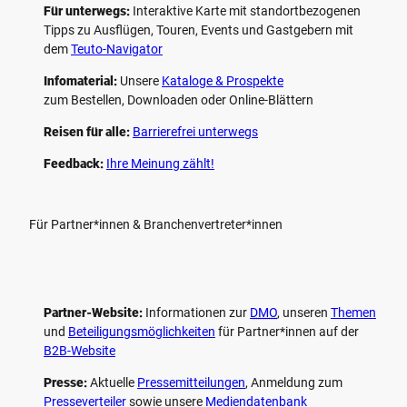
Für unterwegs:
Interaktive Karte mit standort­bezogenen
Tipps zu Ausflügen, Touren, Events und Gastgebern mit
dem
Teuto-Navigator
Infomaterial:
Unsere
Kataloge & Prospekte
zum Bestellen, Downloaden oder Online-Blättern
Reisen für alle:
Barrierefrei unterwegs
Feedback:
Ihre Meinung zählt!
Für Partner*innen & Branchenvertreter*innen
Partner-Website:
Informationen zur
DMO
, unseren ­
Themen
und
Beteiligungs­möglichkeiten
für Partner*innen auf der
B2B-Website
Presse:
Aktuelle
Pressemitteilungen
, Anmeldung zum
Presseverteiler
sowie unsere
Mediendatenbank