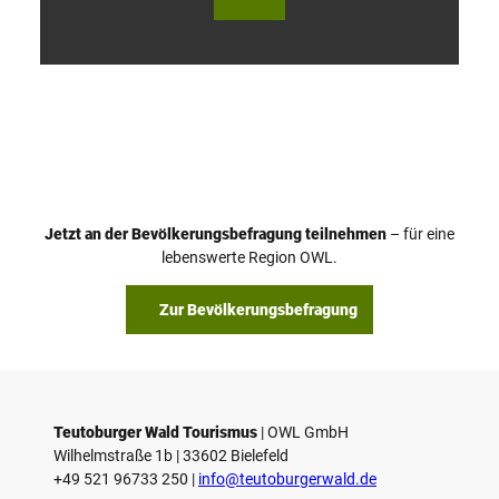
V
i
d
e
o
Jetzt an der Bevölkerungsbefragung teilnehmen
– für eine
a
© Teutoburger Wald Tourismus / P. Gawandtka
© T. Goedeck
lebenswerte Region OWL.
b
s
Zur Bevölkerungsbefragung
p
i
e
l
e
Teutoburger Wald Tourismus
| ­OWL GmbH
Wilhelmstraße 1b | ­33602 Bielefeld
n
+49 521 96733 250 |
­info@teutoburgerwald.de