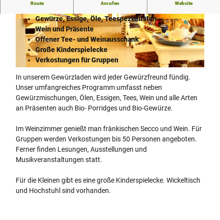
Gewürzladen der Finca Marina Gewürzmanufaktur
Route
Anrufen
Website
Gewürze, Essige, Öle, Teespezialitäten
© Finca Marina Gewürze GmbH
© Finca Marina Gewürze GmbH
Wein und Präsente
Offener Tee- und Weinausschank
Große Kinderspielecke
Verkostungen für Gruppen
© Finca Marina Gewürze GmbH
In unserem Gewürzladen wird jeder Gewürzfreund fündig.
Unser umfangreiches Programm umfasst neben
Gewürzmischungen, Ölen, Essigen, Tees, Wein und alle Arten
an Präsenten auch Bio- Porridges und Bio-Gewürze.
Im Weinzimmer genießt man fränkischen Secco und Wein. Für
Gruppen werden Verkostungen bis 50 Personen angeboten.
Ferner finden Lesungen, Ausstellungen und
Musikveranstaltungen statt.
Für die Kleinen gibt es eine große Kinderspielecke. Wickeltisch
und Hochstuhl sind vorhanden.