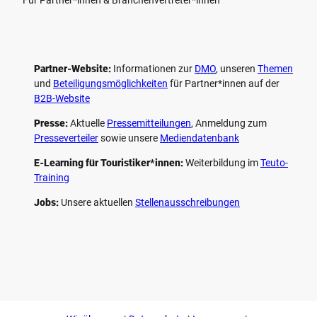
Partner-Website:
Informationen zur
DMO
, unseren ­
Themen
und
Beteiligungs­möglichkeiten
für Partner*innen auf der
B2B-Website
Presse:
Aktuelle
Pressemitteilungen
, Anmeldung zum
Presseverteiler
sowie unsere
Mediendatenbank
E-Learning für Touristiker*innen:
Weiterbildung im
Teuto-
Training
Jobs:
Unsere aktuellen
Stellenausschreibungen
F
P
Y
I
a
i
o
n
c
n
u
s
e
t
t
t
b
e
u
a
o
r
b
g