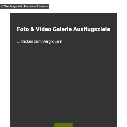
otzny
t
d
© Teutoburger Wald Tourismus / P. Koetters
e
c
k
e
Foto & Video ­Galerie ­Ausflugsziele
n
!
... klicken zum Vergrößern