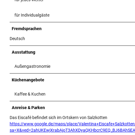
für Individualgäste
Fremdsprachen
Deutsch
Ausstattung
Außengastronomie
Küchenangebote
Kaffee & Kuchen
Anreise & Parken
Das Eiscafé befindet sich im Ortskern von Salzkotten
https://www.google.de/maps/place/Valentina+Eiscafe+Salzkot
sa=X&ved=2ahUKEwjXrabAjoT3AhXDyaQKHbcrC9EQ_BJ6BAhSE