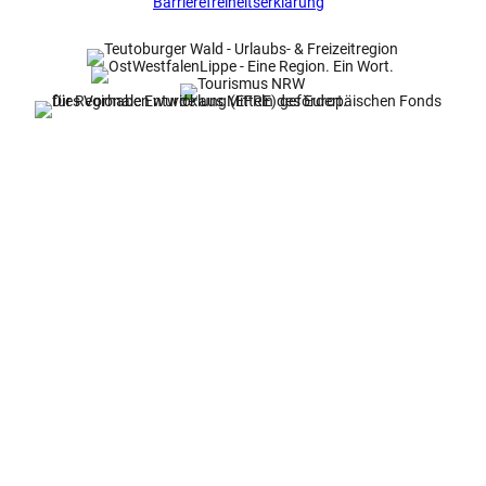
Barrierefreiheitserklärung
t
m