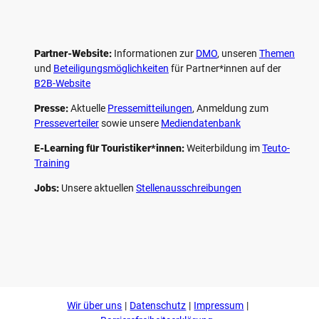
Partner-Website:
Informationen zur
DMO
, unseren ­
Themen
und
Beteiligungs­möglichkeiten
für Partner*innen auf der
B2B-Website
Presse:
Aktuelle
Pressemitteilungen
, Anmeldung zum
Presseverteiler
sowie unsere
Mediendatenbank
E-Learning für Touristiker*innen:
Weiterbildung im
Teuto-
Training
Jobs:
Unsere aktuellen
Stellenausschreibungen
F
P
Y
I
a
i
o
n
c
n
u
s
e
t
t
t
b
e
u
a
o
r
b
g
Wir über uns
Datenschutz
Impressum
o
e
e
r
k
s
a