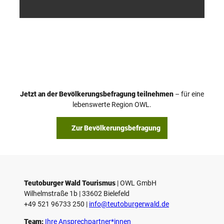
smus
smus
/ D. K
/ D. K
etz
etz
Jetzt an der Bevölkerungsbefragung teilnehmen
– für eine
lebenswerte Region OWL.
Zur Bevölkerungsbefragung
Teutoburger Wald Tourismus
| ­OWL GmbH
Wilhelmstraße 1b | ­33602 Bielefeld
+49 521 96733 250 |
­info@teutoburgerwald.de
Team:
Ihre Ansprechpartner*innen