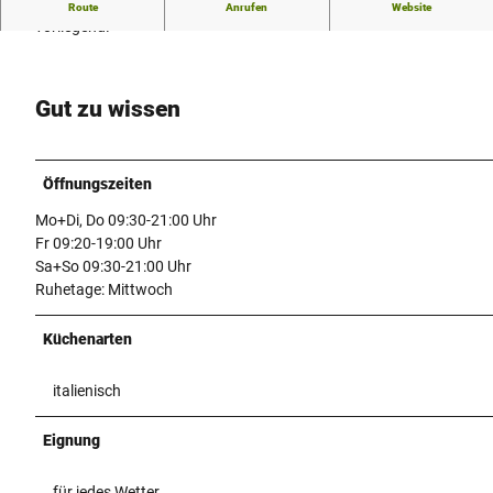
Derzeit kein weiterer Beschreibungstext zum Eiscafé
Route
Anrufen
Website
vorliegend.
Gut zu wissen
Öffnungszeiten
Mo+Di, Do 09:30-21:00 Uhr
Fr 09:20-19:00 Uhr
Sa+So 09:30-21:00 Uhr
Ruhetage: Mittwoch
Küchenarten
italienisch
Eignung
für jedes Wetter