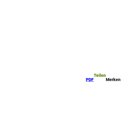
ttel
che
Teilen
PDF
Merken