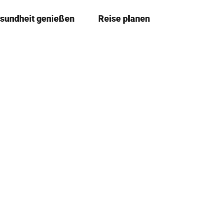
sundheit genießen
Reise planen
T
Merkze
Su
e
i
l
e
n