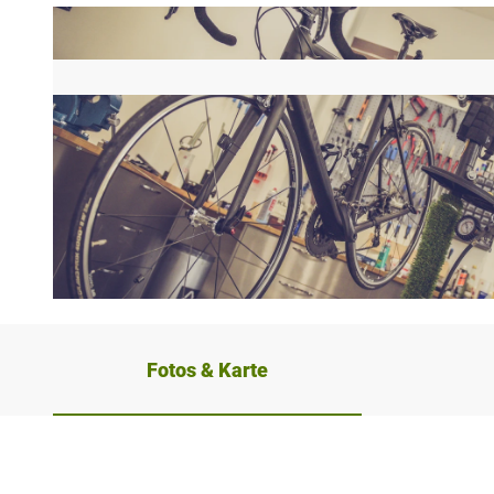
©
CC-BY-SA
Fotos & Karte