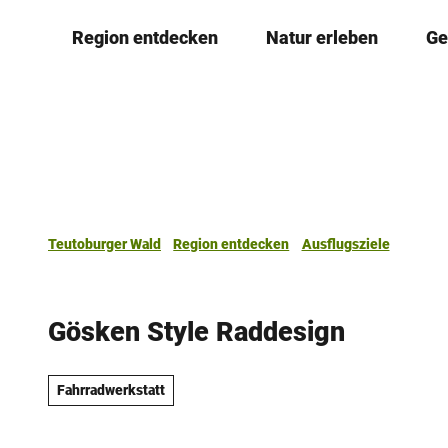
Z
Region entdecken
Natur erleben
Ge
u
m
I
n
h
a
l
t
Teutoburger Wald
Region entdecken
Ausflugsziele
Gösken Style Raddesign
Fahrradwerkstatt