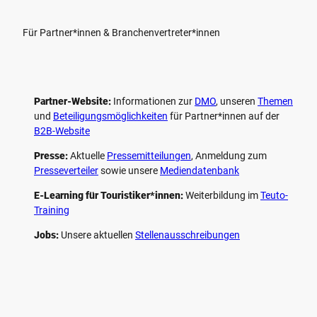
Für Partner*innen & Branchenvertreter*innen
Partner-Website:
Informationen zur
DMO
, unseren ­
Themen
und
Beteiligungs­möglichkeiten
für Partner*innen auf der
B2B-Website
Presse:
Aktuelle
Pressemitteilungen
, Anmeldung zum
Presseverteiler
sowie unsere
Mediendatenbank
E-Learning für Touristiker*innen:
Weiterbildung im
Teuto-
Training
Jobs:
Unsere aktuellen
Stellenausschreibungen
F
P
Y
I
a
i
o
n
c
n
u
s