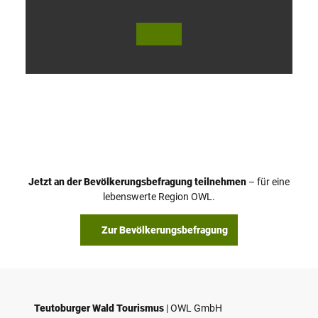
V
i
d
e
o
Jetzt an der Bevölkerungsbefragung teilnehmen
– für eine
a
© Teutoburger Wald Tourismus / P. Gawandtka
© T. Goedeck
lebenswerte Region OWL.
b
s
Zur Bevölkerungsbefragung
p
i
e
l
e
Teutoburger Wald Tourismus
| ­OWL GmbH