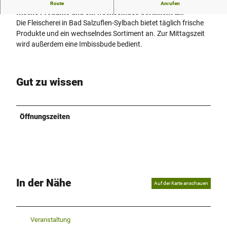
Die Schlachterei in Bad Salzuflen-Sylbach bietet täglich
Route
Anrufen
k
frische Produkte und ein wechselndes Sortiment an.
s
Die Fleischerei in Bad Salzuflen-Sylbach bietet täglich frische
c
Produkte und ein wechselndes Sortiment an. Zur Mittagszeit
h
wird außerdem eine Imbissbude bedient.
1
Gut zu wissen
Öffnungszeiten
In der Nähe
Auf der Karte anschauen
Veranstaltung