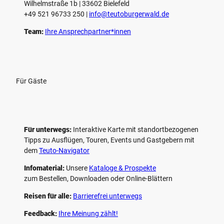
Wilhelmstraße 1b | ­33602 Bielefeld
n
+49 521 96733 250 |
­info@teutoburgerwald.de
Team:
Ihre Ansprechpartner*innen
Für Gäste
Für unterwegs:
Interaktive Karte mit standort­bezogenen
Tipps zu Ausflügen, Touren, Events und Gastgebern mit
dem
Teuto-Navigator
Infomaterial:
Unsere
Kataloge & Prospekte
zum Bestellen, Downloaden oder Online-Blättern
Reisen für alle:
Barrierefrei unterwegs
Feedback:
Ihre Meinung zählt!