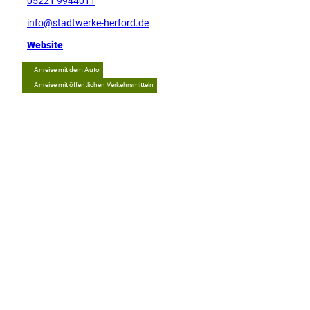
05221 9944011
info@stadtwerke-herford.de
Website
Anreise mit dem Auto
Anreise mit öffentlichen Verkehrsmitteln
Tipp