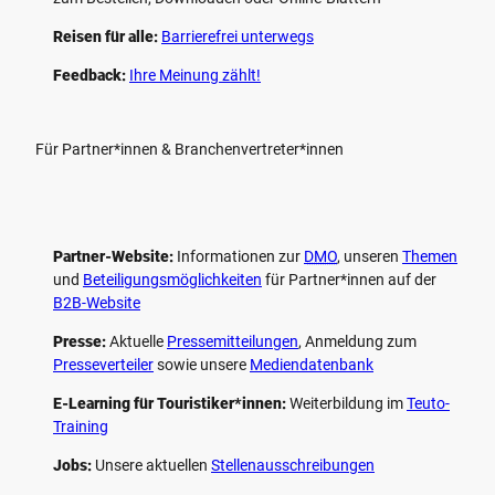
Reisen für alle:
Barrierefrei unterwegs
Feedback:
Ihre Meinung zählt!
Für Partner*innen & Branchenvertreter*innen
Partner-Website:
Informationen zur
DMO
, unseren ­
Themen
und
Beteiligungs­möglichkeiten
für Partner*innen auf der
B2B-Website
Presse:
Aktuelle
Pressemitteilungen
, Anmeldung zum
Presseverteiler
sowie unsere
Mediendatenbank
E-Learning für Touristiker*innen:
Weiterbildung im
Teuto-
Training
Jobs:
Unsere aktuellen
Stellenausschreibungen