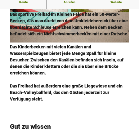
Route
Anrufen
Website
Ab ins Vergnügen!
Das sportive Freibad Im Kleinen Felde hat ein 50-Meter-
© Freizeiteinrichtungen Stadtwerke Herford G
© Freizeiteinrichtungen Stadtwerke Herford G
mbH |
CC-BY-SA
mbH |
CC-BY-SA
Becken, das man direkt von dem Umkleidebereich über eine
überdachte Schleuse erreichen kann. Neben dem Becken
befindet sich ein Nichtschwimmerbecken mit einer Rutsche.
© Freizeiteinrichtungen Stadtwerke Herford GmbH |
CC-BY-SA
Das Kinderbecken mit vielen Kanälen und
Wasserspielzeugen bietet jede Menge Spaß für kleine
Besucher. Zwischen den Kanälen befinden sich Inseln, auf
denen die Kinder klettern oder die sie über eine Brücke
erreichen können.
Das Freibad hat außerdem eine große Liegewiese und ein
Beach-Volleyballfeld, das den Gästen jederzeit zur
Verfügung steht.
Gut zu wissen