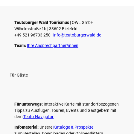
i
e
l
e
Teutoburger Wald Tourismus
| ­OWL GmbH
Wilhelmstraße 1b | ­33602 Bielefeld
n
+49 521 96733 250 |
­info@teutoburgerwald.de
Team:
Ihre Ansprechpartner*innen
Für Gäste
Für unterwegs:
Interaktive Karte mit standort­bezogenen
Tipps zu Ausflügen, Touren, Events und Gastgebern mit
dem
Teuto-Navigator
Infomaterial:
Unsere
Kataloge & Prospekte
zum Bestellen, Downloaden oder Online-Blättern