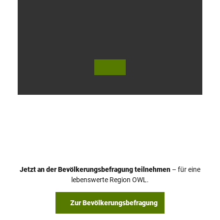
V
i
d
e
o
Jetzt an der Bevölkerungsbefragung teilnehmen
– für eine
a
© Teutoburger Wald Tourismus / P. Gawandtka
© T. Goedeck
lebenswerte Region OWL.
b
s
Zur Bevölkerungsbefragung
p