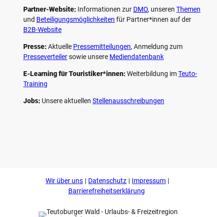
Partner-Website:
Informationen zur
DMO
, unseren ­
Themen
und
Beteiligungs­möglichkeiten
für Partner*innen auf der
B2B-Website
Presse:
Aktuelle
Pressemitteilungen
, Anmeldung zum
Presseverteiler
sowie unsere
Mediendatenbank
E-Learning für Touristiker*innen:
Weiterbildung im
Teuto-
Training
Jobs:
Unsere aktuellen
Stellenausschreibungen
F
P
Y
I
a
i
o
n
c
n
u
s
e
t
t
t
b
e
u
a
o
r
b
g
Wir über uns
Datenschutz
Impressum
o
e
e
r
k
s
a
Barrierefreiheitserklärung
t
m