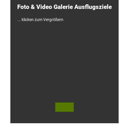
e
Foto & Video ­Galerie ­Ausflugsziele
n
!
... klicken zum Vergrößern