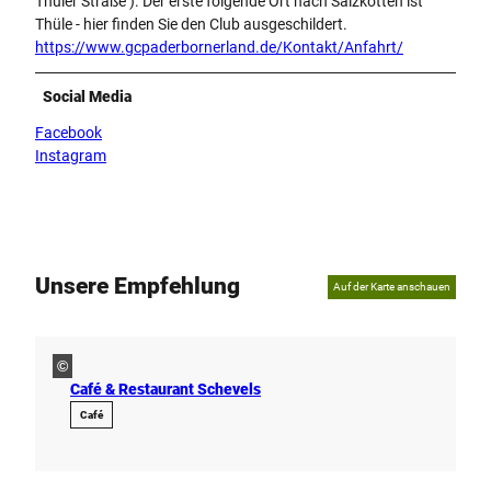
Thüler Straße ). Der erste folgende Ort nach Salzkotten ist
Thüle - hier finden Sie den Club ausgeschildert.
https://www.gcpaderbornerland.de/Kontakt/Anfahrt/
Social Media
Facebook
Instagram
Unsere Empfehlung
Auf der Karte anschauen
©
Café & Restaurant Schevels
Café