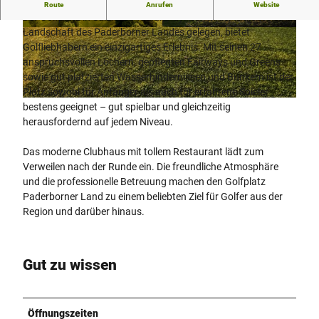
27-Loch-Platz auf über 120 Hektar
Route
Anrufen
Website
Der Golfplatz in Salzkotten-Thüle, idyllisch in der malerischen
Landschaft des Paderborner Landes gelegen, bietet
© Golf Club Paderborner Land e.V.
© Golf Club Paderborner Land e.V.
Golfliebhabern ein einzigartiges Erlebnis. Mit seinen 27
anspruchsvollen Löchern, gepflegten Fairways und Greens
sowie gut platzierten Wasserhindernissen und Bunkern ist der
Platz sowohl für Anfänger als auch für erfahrene Spieler
© Golf Club Paderborner Land e.V.
bestens geeignet – gut spielbar und gleichzeitig
herausfordernd auf jedem Niveau.
Das moderne Clubhaus mit tollem Restaurant lädt zum
Verweilen nach der Runde ein. Die freundliche Atmosphäre
und die professionelle Betreuung machen den Golfplatz
Paderborner Land zu einem beliebten Ziel für Golfer aus der
Region und darüber hinaus.
Gut zu wissen
Öffnungszeiten