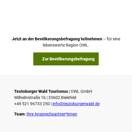
V
i
d
e
o
Jetzt an der Bevölkerungsbefragung teilnehmen
– für eine
a
© Teutoburger Wald Tourismus / P. Gawandtka
© T. Goedeck
lebenswerte Region OWL.
b
s
Zur Bevölkerungsbefragung
p
i
e
l
e
Teutoburger Wald Tourismus
| ­OWL GmbH
Wilhelmstraße 1b | ­33602 Bielefeld
n
+49 521 96733 250 |
­info@teutoburgerwald.de
Team:
Ihre Ansprechpartner*innen