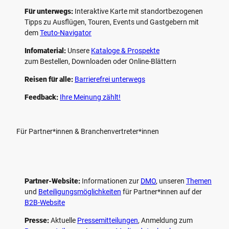
Für unterwegs:
Interaktive Karte mit standort­bezogenen
Tipps zu Ausflügen, Touren, Events und Gastgebern mit
dem
Teuto-Navigator
Infomaterial:
Unsere
Kataloge & Prospekte
zum Bestellen, Downloaden oder Online-Blättern
Reisen für alle:
Barrierefrei unterwegs
Feedback:
Ihre Meinung zählt!
Für Partner*innen & Branchenvertreter*innen
Partner-Website:
Informationen zur
DMO
, unseren ­
Themen
und
Beteiligungs­möglichkeiten
für Partner*innen auf der
B2B-Website
Presse:
Aktuelle
Pressemitteilungen
, Anmeldung zum