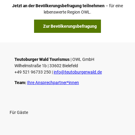
o
Jetzt an der Bevölkerungsbefragung teilnehmen
– für eine
a
© Teutoburger Wald Tourismus / P. Gawandtka
© T. Goedeck
lebenswerte Region OWL.
b
s
Zur Bevölkerungsbefragung
p
i
e
l
e
Teutoburger Wald Tourismus
| ­OWL GmbH
Wilhelmstraße 1b | ­33602 Bielefeld
n
+49 521 96733 250 |
­info@teutoburgerwald.de
Team:
Ihre Ansprechpartner*innen
Für Gäste