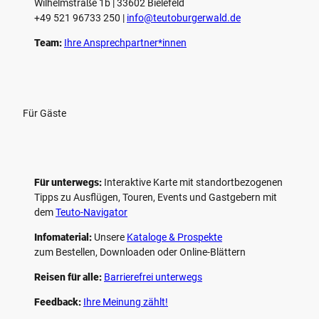
Wilhelmstraße 1b | ­33602 Bielefeld
n
+49 521 96733 250 |
­info@teutoburgerwald.de
Team:
Ihre Ansprechpartner*innen
Für Gäste
Für unterwegs:
Interaktive Karte mit standort­bezogenen
Tipps zu Ausflügen, Touren, Events und Gastgebern mit
dem
Teuto-Navigator
Infomaterial:
Unsere
Kataloge & Prospekte
zum Bestellen, Downloaden oder Online-Blättern
Reisen für alle:
Barrierefrei unterwegs
Feedback:
Ihre Meinung zählt!