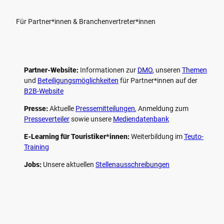
Für Partner*innen & Branchenvertreter*innen
Partner-Website:
Informationen zur
DMO
, unseren ­
Themen
und
Beteiligungs­möglichkeiten
für Partner*innen auf der
B2B-Website
Presse:
Aktuelle
Pressemitteilungen
, Anmeldung zum
Presseverteiler
sowie unsere
Mediendatenbank
E-Learning für Touristiker*innen:
Weiterbildung im
Teuto-
Training
Jobs:
Unsere aktuellen
Stellenausschreibungen
F
P
Y
I
a
i
o
n
c
n
u
s