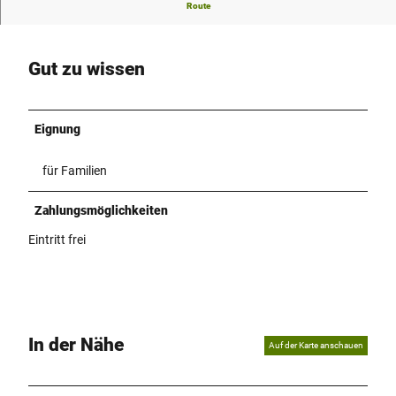
Spiel- und Kletterspaß an der Gunne in Elsen
Route
Gut zu wissen
Eignung
für Familien
Zahlungsmöglichkeiten
Eintritt frei
In der Nähe
Auf der Karte anschauen