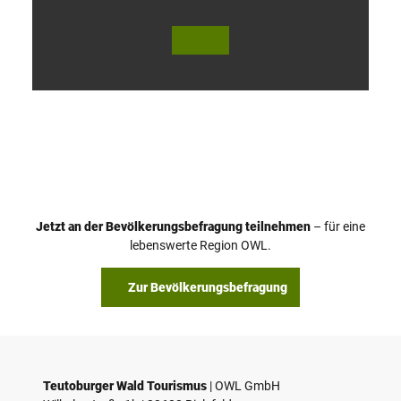
V
i
d
e
o
Jetzt an der Bevölkerungsbefragung teilnehmen
– für eine
a
© Teutoburger Wald Tourismus / P. Gawandtka
© T. Goedeck
lebenswerte Region OWL.
b
s
Zur Bevölkerungsbefragung
p
i
e
l
e
Teutoburger Wald Tourismus
| ­OWL GmbH