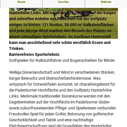
Fußläufig zur Innenstadt bietet Paderborn eine inklusive und
Route
Anrufen
Website
nachhaltige Golfanlage im schottischen Links-Design:
Haxterhöhe Links.
Mit insgesamt 27 Löchern auf der kargen
© Haxterpark GmbH
© Haxterpark GmbH
und schroffen Anhöhe von Paderborn hat der Golfplatz
einiges zu bieten: 121 Bunker, 50.000 m² Kalksteinflächen
und jede Menge Wind machen den Besuch des Platzes zu
einem einmaligen Spielerlebnis. Im Gasthaus Haxterpark
© C MARTIN SCHOBERER 2018
kann man anschließend sehr schön westfälich Essen und
Trinken.
Barrierefreies Sporterlebnis
Golfspielen für Rollstuhlfahrer und Bogenschießen für Blinde.
Wellige Dünenlandschaft und Wind in verschiedenen Stärken,
karger Bewuchs und Steinscherbenhindernisse. Was
untypisch für Ostwestfalen anmutet, ist charaktergebend für
die Paderborner Hochfläche und den Golfplatz Haxterhöhe
Links. Merkmale traditioneller Dünenkurse werden mit den
Gegebenheiten auf der Hochfläche im Paderborner Süden
sowie zukunftsweisenden Pflege- und Spielweisen verbunden.
Freudvolles Spiel für jeden Golfer, Betonung von golferischer
Geschicklichkeit und Taktik und eine nachhaltige
Platzbewirtschaftung sind die Grundideen des Haxterhöhe