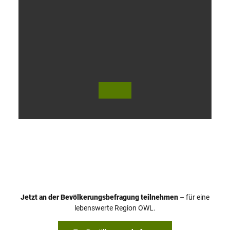
V
i
d
e
o
Jetzt an der Bevölkerungsbefragung teilnehmen
– für eine
a
© Teutoburger Wald Tourismus / P. Gawandtka
© T. Goedeck
lebenswerte Region OWL.
b
s