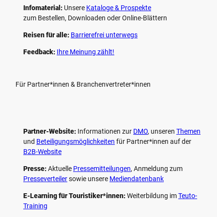
Infomaterial:
Unsere
Kataloge & Prospekte
zum Bestellen, Downloaden oder Online-Blättern
Reisen für alle:
Barrierefrei unterwegs
Feedback:
Ihre Meinung zählt!
Für Partner*innen & Branchenvertreter*innen
Partner-Website:
Informationen zur
DMO
, unseren ­
Themen
und
Beteiligungs­möglichkeiten
für Partner*innen auf der
B2B-Website
Presse:
Aktuelle
Pressemitteilungen
, Anmeldung zum
Presseverteiler
sowie unsere
Mediendatenbank
E-Learning für Touristiker*innen:
Weiterbildung im
Teuto-
Training