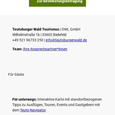
Zur Bevölkerungsbefragung
p
i
e
l
e
Teutoburger Wald Tourismus
| ­OWL GmbH
Wilhelmstraße 1b | ­33602 Bielefeld
n
+49 521 96733 250 |
­info@teutoburgerwald.de
Team:
Ihre Ansprechpartner*innen
Für Gäste
Für unterwegs:
Interaktive Karte mit standort­bezogenen
Tipps zu Ausflügen, Touren, Events und Gastgebern mit
dem
Teuto-Navigator