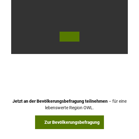
V
i
d
e
o
Jetzt an der Bevölkerungsbefragung teilnehmen
– für eine
a
© Teutoburger Wald Tourismus / P. Gawandtka
© T. Goedeck
lebenswerte Region OWL.
b
s
Zur Bevölkerungsbefragung
p
i