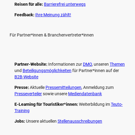
Reisen für alle:
Barrierefrei unterwegs
Feedback:
Ihre Meinung zählt!
Für Partner*innen & Branchenvertreter*innen
Partner-Website:
Informationen zur
DMO
, unseren ­
Themen
und
Beteiligungs­möglichkeiten
für Partner*innen auf der
B2B-Website
Presse:
Aktuelle
Pressemitteilungen
, Anmeldung zum
Presseverteiler
sowie unsere
Mediendatenbank
E-Learning für Touristiker*innen:
Weiterbildung im
Teuto-
Training
Jobs:
Unsere aktuellen
Stellenausschreibungen