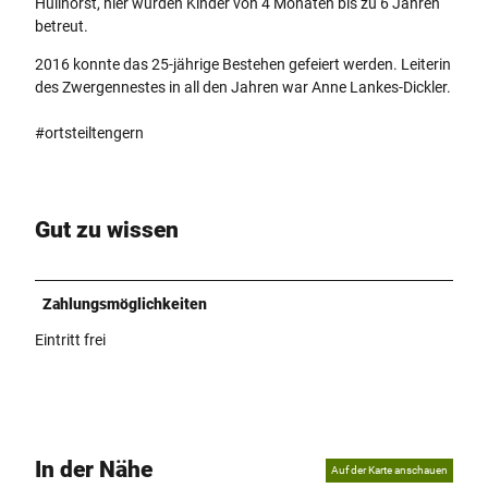
Hüllhorst, hier wurden Kinder von 4 Monaten bis zu 6 Jahren
p
betreut.
g
2016 konnte das 25-jährige Bestehen gefeiert werden. Leiterin
des Zwergennestes in all den Jahren war Anne Lankes-Dickler.
#ortsteiltengern
Gut zu wissen
Zahlungsmöglichkeiten
Eintritt frei
In der Nähe
Auf der Karte anschauen