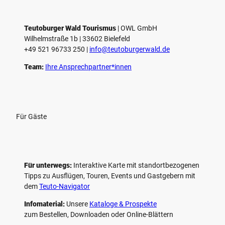
e
l
e
Teutoburger Wald Tourismus
| ­OWL GmbH
Wilhelmstraße 1b | ­33602 Bielefeld
n
+49 521 96733 250 |
­info@teutoburgerwald.de
Team:
Ihre Ansprechpartner*innen
Für Gäste
Für unterwegs:
Interaktive Karte mit standort­bezogenen
Tipps zu Ausflügen, Touren, Events und Gastgebern mit
dem
Teuto-Navigator
Infomaterial:
Unsere
Kataloge & Prospekte
zum Bestellen, Downloaden oder Online-Blättern