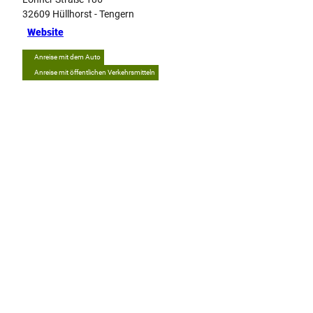
32609
Hüllhorst
- Tengern
Website
Anreise mit dem Auto
Anreise mit öffentlichen Verkehrsmitteln
Tipp