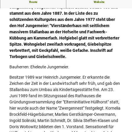
Das zweitälteste erhaltene Fachwerkhaus ist der Hof
Route
Website
g
Jungemeier, Tengern Nr. 16, heute Löhner Straße 186 und
e
stammt aus dem Jahre 1887. In der Liste des zu
r
schützenden Kulturgutes aus dem Jahre 1977 steht über
n
den Hof Jungemeier: "Vierständerhaus mit seitlichem
-
massivem Stallanbau an der Hofseite und Fachwerk-
h
Kübbung am Kammerfach. Hofgiebel glatt mit verbretterter
o
Spitze. Wohngiebel zweifach vorkragend, Giebelspitze
f
verbrettert, mit Geckpfahl, weiße Gefache. Inschrift auf
-
Torbogen und Giebelschwelle.
j
u
Bauherren: Eheleute Jungemeier.
n
Besitzer 1989 war Heinrich Jungemeier. Er erkannte die
g
Zeichen der Zeit in der Landwirtschaft sehr früh, und gab den
e
Stallanbau zum Umbau als Kindertagesstätte frei. Am 23.
m
Juni 1989 fand im Sitzungssaal des Rathauses die
e
Gründungsversammlung der "Elterninitiative Hüllhorst" statt,
i
hier wurde auch der Name "Zwergennest" festgelegt. Kornelia
e
Brockfeld-Hägerbäumer, Marlies Gerstkämper-Oevermann,
r
Ingold Solinski, Martin Schmidt, Dr. Silvia Steffen-Klasen und
.
Doris Woitowitz bildeten den 1. Vorstand. Sensationell für
j