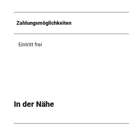
.
j
p
Zahlungsmöglichkeiten
g
Eintritt frei
In der Nähe