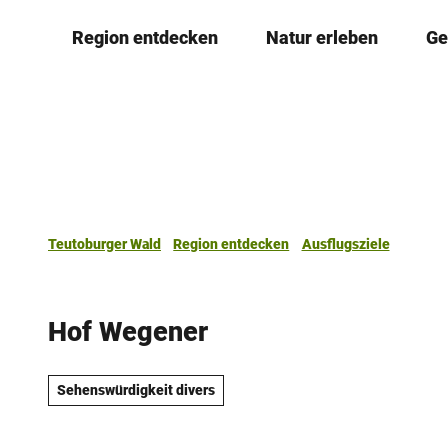
Z
Region entdecken
Natur erleben
Ge
u
m
I
n
h
a
l
t
Teutoburger Wald
Region entdecken
Ausflugsziele
Hof Wegener
Sehenswürdigkeit divers