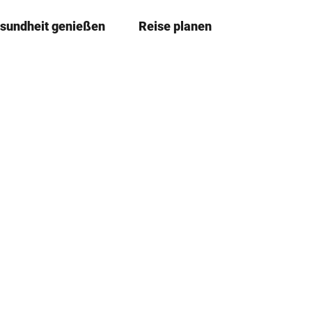
sundheit genießen
Reise planen
T
Merkzettel
Suche
e
i
l
e
n