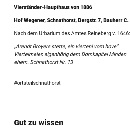
Vierständer-Haupthaus von 1886
o
r
Hof Wegener, Schnathorst, Bergstr. 7, Bauherr C.
s
t
Nach dem Urbarium des Amtes Reineberg v. 1646:
-
„Arendt Broyers stette, ein viertehl vom hove"
h
Viertelmeier, eigenhörig dem Domkapitel Minden
o
ehem. Schnathorst Nr. 13
f
-
w
#ortsteilschnathorst
e
g
e
n
e
Gut zu wissen
r