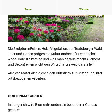
Route
Website
Am Südhang des Teutoburger Waldes in idylischer Lage
befindet sich zwischen den beiden Lengericher Kliniken der
© Ina Bohlken, Projektbüro Hermannshöhen
© N. N., Stadt Lengerich
Skulpturenpark. Er lädt zum Spazierengehen und zum
Verweilen ein.
© Stadt Lengerich, Sabine Braungart
Die SkulpturenFelsen, Holz, Vegetation, der Teutoburger Wald,
Täler und Höhen prägen die Kulturlandschaft Lengerichs;
wobei Kalk, Kalksteine und was man daraus macht (Zement
und Beton) einen wichtigen Wirtschaftszweig darstellen.
All diese Materialen dienen den Künstlern zur Gestaltung ihrer
ortsbezogenen Arbeiten.
HORTENSIA GARDEN
In Lengerich wird Blumenfreunden ein besonderer Genuss
geboten.