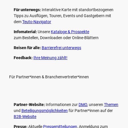
Für unterwegs:
Interaktive Karte mit standort­bezogenen
Tipps zu Ausflügen, Touren, Events und Gastgebern mit
dem
Teuto-Navigator
Infomaterial:
Unsere
Kataloge & Prospekte
zum Bestellen, Downloaden oder Online-Blättern
Reisen für alle:
Barrierefrei unterwegs
Feedback:
Ihre Meinung zählt!
Für Partner*innen & Branchenvertreter*innen
Partner-Website:
Informationen zur
DMO
, unseren ­
Themen
und
Beteiligungs­möglichkeiten
für Partner*innen auf der
B2B-Website
Presse:
Aktuelle
Pressemitteilungen
, Anmeldung zum