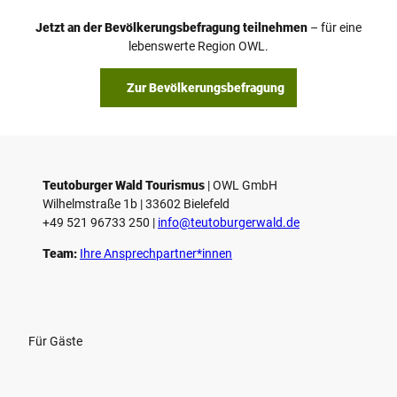
o
Jetzt an der Bevölkerungsbefragung teilnehmen
– für eine
a
© Teutoburger Wald Tourismus / P. Gawandtka
© T. Goedeck
lebenswerte Region OWL.
b
s
Zur Bevölkerungsbefragung
p
i
e
l
e
Teutoburger Wald Tourismus
| ­OWL GmbH
Wilhelmstraße 1b | ­33602 Bielefeld
n
+49 521 96733 250 |
­info@teutoburgerwald.de
Team:
Ihre Ansprechpartner*innen
Für Gäste