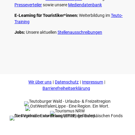
Presseverteiler
sowie unsere
Mediendatenbank
E-Learning für Touristiker*innen:
Weiterbildung im
Teuto-
Training
Jobs:
Unsere aktuellen
Stellenausschreibungen
F
P
Y
I
a
i
o
n
c
n
u
s
e
t
t
t
b
e
u
a
o
r
b
g
Wir über uns
Datenschutz
Impressum
o
e
e
r
k
s
a
Barrierefreiheitserklärung
t
m