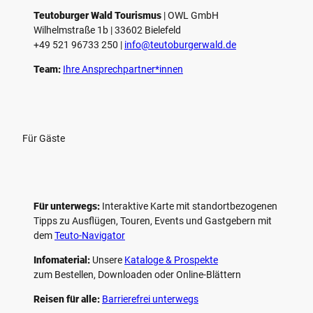
l
e
Teutoburger Wald Tourismus
| ­OWL GmbH
Wilhelmstraße 1b | ­33602 Bielefeld
n
+49 521 96733 250 |
­info@teutoburgerwald.de
Team:
Ihre Ansprechpartner*innen
Für Gäste
Für unterwegs:
Interaktive Karte mit standort­bezogenen
Tipps zu Ausflügen, Touren, Events und Gastgebern mit
dem
Teuto-Navigator
Infomaterial:
Unsere
Kataloge & Prospekte
zum Bestellen, Downloaden oder Online-Blättern
Reisen für alle:
Barrierefrei unterwegs