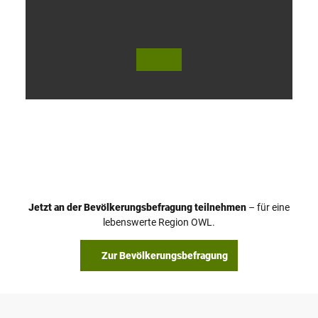
V
i
d
e
o
Jetzt an der Bevölkerungsbefragung teilnehmen
– für eine
a
© Teutoburger Wald Tourismus / P. Gawandtka
© T. Goedeck
lebenswerte Region OWL.
b
s
Zur Bevölkerungsbefragung
p
i
e