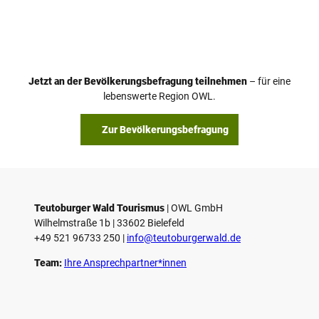
V
i
d
e
o
Jetzt an der Bevölkerungsbefragung teilnehmen
– für eine
a
© Teutoburger Wald Tourismus / P. Gawandtka
© T. Goedeck
lebenswerte Region OWL.
b
s
Zur Bevölkerungsbefragung
p
i
e
l
e
Teutoburger Wald Tourismus
| ­OWL GmbH
Wilhelmstraße 1b | ­33602 Bielefeld
n
+49 521 96733 250 |
­info@teutoburgerwald.de
Team:
Ihre Ansprechpartner*innen