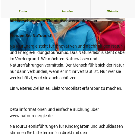
Route
Anrufen
Website
Unsere NaTourErlebnisführer bieten etwa 150 Rundtouren
mit verschiedenen Themenschwerpunkten an.
© Lippe Tourismus & Marketing GmbH |
© Lippe Tourismus & Marketing GmbH |
CC-BY
CC-BY
Werden Sie NaTourist!
NaTourEnergie steht für innovativen und nachhaltigen Natur-
und Energie-Bildungstourismus. Das Naturerlebnis steht dabei
© Lippe Tourismus & Marketing GmbH |
CC-BY
im Vordergrund. Wir möchten Naturwissen und
Naturerfahrungen vermitteln. Der Mensch fühlt sich der Natur
nur dann verbunden, wenn er mit ihr vertraut ist. Nur wer sie
wertschätzt, wird sie auch schützen.
Ein weiteres Ziel ist es, Elektromobilität erfahrbar zu machen.
Detailinformationen und einfache Buchung über
www.natourenergie.de
NaTourErlebnisführungen für Kindergärten und Schulklassen
stimmen Sie bitte terminlich direkt mit dem