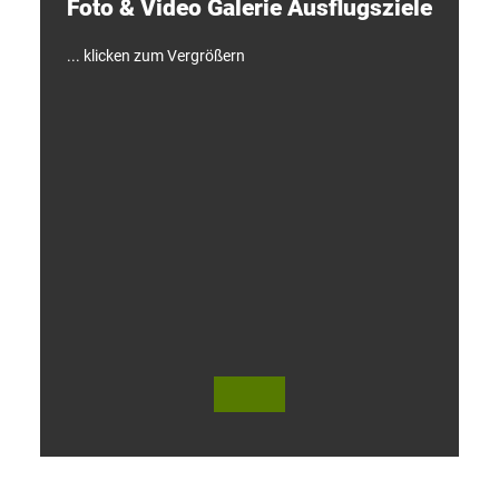
Foto & Video ­Galerie ­Ausflugsziele
n
!
... klicken zum Vergrößern