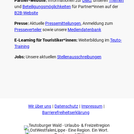
Partner-Website:
Informationen zur
DMO
, unseren ­
Themen
und
Beteiligungs­möglichkeiten
für Partner*innen auf der
B2B-Website
Presse:
Aktuelle
Pressemitteilungen
, Anmeldung zum
Presseverteiler
sowie unsere
Mediendatenbank
E-Learning für Touristiker*innen:
Weiterbildung im
Teuto-
Training
Jobs:
Unsere aktuellen
Stellenausschreibungen
F
P
Y
I
a
i
o
n
c
n
u
s
e
t
t
t
b
e
u
a
o
r
b
g
Wir über uns
Datenschutz
Impressum
o
e
e
r
k
s
a
Barrierefreiheitserklärung
t
m