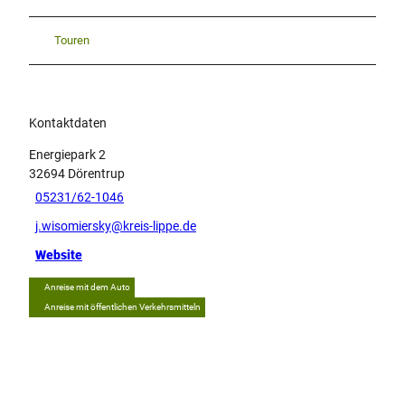
Touren
Kontaktdaten
Energiepark 2
32694
Dörentrup
05231/62-1046
j.wisomiersky@kreis-lippe.de
Website
Anreise mit dem Auto
Anreise mit öffentlichen Verkehrsmitteln