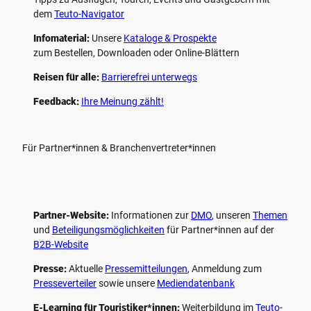
dem
Teuto-Navigator
Infomaterial:
Unsere
Kataloge & Prospekte
zum Bestellen, Downloaden oder Online-Blättern
Reisen für alle:
Barrierefrei unterwegs
Feedback:
Ihre Meinung zählt!
Für Partner*innen & Branchenvertreter*innen
Partner-Website:
Informationen zur
DMO
, unseren ­
Themen
und
Beteiligungs­möglichkeiten
für Partner*innen auf der
B2B-Website
Presse:
Aktuelle
Pressemitteilungen
, Anmeldung zum
Presseverteiler
sowie unsere
Mediendatenbank
E-Learning für Touristiker*innen:
Weiterbildung im
Teuto-