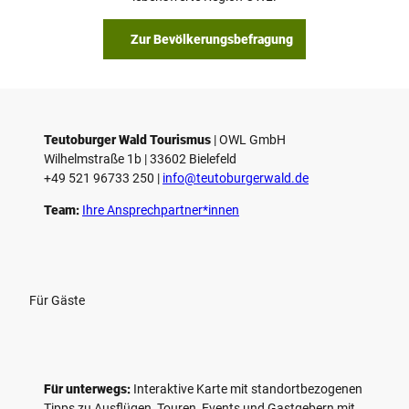
b
s
Zur Bevölkerungsbefragung
p
i
e
l
e
Teutoburger Wald Tourismus
| ­OWL GmbH
Wilhelmstraße 1b | ­33602 Bielefeld
n
+49 521 96733 250 |
­info@teutoburgerwald.de
Team:
Ihre Ansprechpartner*innen
Für Gäste
Für unterwegs:
Interaktive Karte mit standort­bezogenen
Tipps zu Ausflügen, Touren, Events und Gastgebern mit