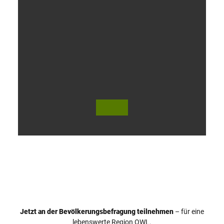
V
i
d
e
o
Jetzt an der Bevölkerungsbefragung teilnehmen
– für eine
a
© Teutoburger Wald Tourismus / P. Gawandtka
© T. Goedeck
lebenswerte Region OWL.