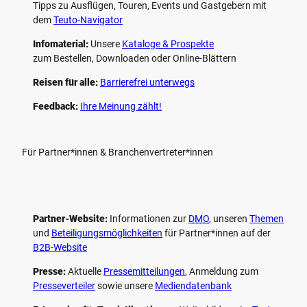
Tipps zu Ausflügen, Touren, Events und Gastgebern mit
dem
Teuto-Navigator
Infomaterial:
Unsere
Kataloge & Prospekte
zum Bestellen, Downloaden oder Online-Blättern
Reisen für alle:
Barrierefrei unterwegs
Feedback:
Ihre Meinung zählt!
Für Partner*innen & Branchenvertreter*innen
Partner-Website:
Informationen zur
DMO
, unseren ­
Themen
und
Beteiligungs­möglichkeiten
für Partner*innen auf der
B2B-Website
Presse:
Aktuelle
Pressemitteilungen
, Anmeldung zum
Presseverteiler
sowie unsere
Mediendatenbank