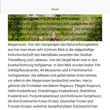
Das Gebiet Eberschützer Klippen und Dingel wurde 1987 mit
Route
einer Fläche von 147,85 ha als Naturschutzgebiet
ausgewiesen, davon 112,25 ha als FFH-Gebiet.
© Christiane Sasse, LEADER Kulturland Kreis
© Christiane Sasse, LEADER Kulturland Kreis
Höxter e. V.
Höxter e. V.
Auf einem steil ansteigenden Bergrücken, südlich des Dorfs
Eberschütz liegen die Eberschützer Klippen. Das Schutzgebiet
hat artenreiche, naturnahe Laubwaldgesellschaften mit
mehren Hektar Bärlauch im Frühjahr und großflächige
© Christiane Sasse, LEADER Kulturland Kreis Höxter e. V.
Magerrasen. Von den Hangwegen des Naturschutzgebietes
aus hat man einen sehr schönen Blick in die vielgestaltige
Kulturlandschaft des Diemeltales zwischen den Städten
Trendelburg und Liebenau. Von der Dingel blickt man in das
Essetal Richtung Hofgeismar. In dem NSG wurden bisher 359
Gefäßpflanzenarten, 49 Moosarten und 8 Flechtenarten
nachgewiesen. Die seltenen und gefährdeten Arten können
vor allem in den Magerrasen beobachtet werden. Hierzu
gehören die Orchideen wie Bienen-Ragwurz, Fliegen-Ragwurz,
Helm-Knabenkraut, Dreizähniges Knabenkraut, Stattliches
Knabenkraut, Purpurknabenkraut und Rotbraune Sumpfwurz,
die drei Enzianarten Kreuz-Enzian, Deutscher Enzian und
Fransen-Enzian, weiterhin Sumpfherzblatt, Katzenpfötchen