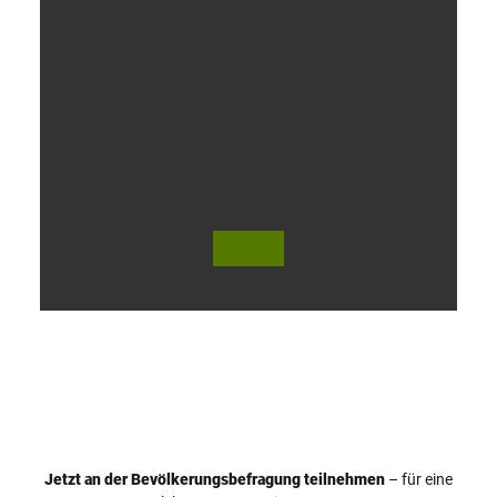
V
i
d
e
o
Jetzt an der Bevölkerungsbefragung teilnehmen
– für eine
a
© Teutoburger Wald Tourismus / P. Gawandtka
© T. Goedeck