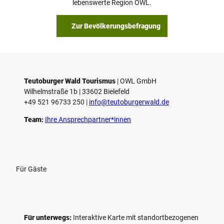
lebenswerte Region OWL.
b
s
Zur Bevölkerungsbefragung
p
i
e
l
e
Teutoburger Wald Tourismus
| ­OWL GmbH
Wilhelmstraße 1b | ­33602 Bielefeld
n
+49 521 96733 250 |
­info@teutoburgerwald.de
Team:
Ihre Ansprechpartner*innen
Für Gäste
Für unterwegs:
Interaktive Karte mit standort­bezogenen