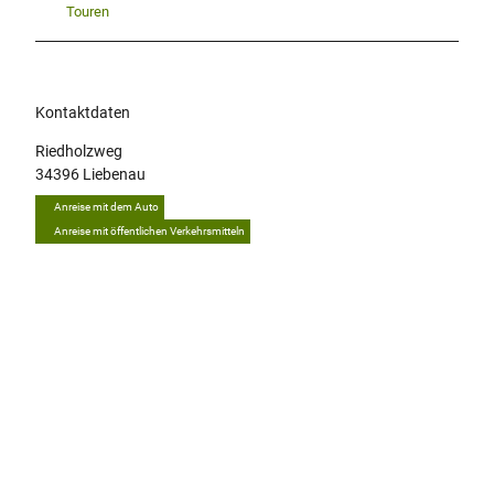
Touren
Kontaktdaten
Riedholzweg
34396
Liebenau
Anreise mit dem Auto
Anreise mit öffentlichen Verkehrsmitteln