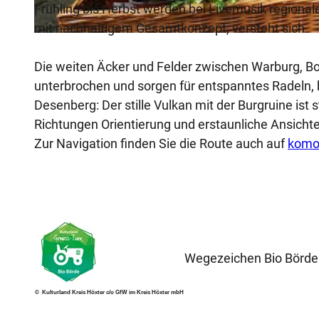
Frühling bis Herbst werden bei Livemusik regional
mit nachhaltigem Gesamtkonzept, versteht sich.
© Kulturland Kreis Höxter, K. Krajewski, Katja Krajewski |
CC-BY-SA
Die weiten Äcker und Felder zwischen Warburg, B
unterbrochen und sorgen für entspanntes Radeln, b
Desenberg: Der stille Vulkan mit der Burgruine ist s
Richtungen Orientierung und erstaunliche Ansichte
Zur Navigation finden Sie die Route auch auf
komo
Wegezeichen Bio Börde
© Kulturland Kreis Höxter c/o GfW im Kreis Höxter mbH