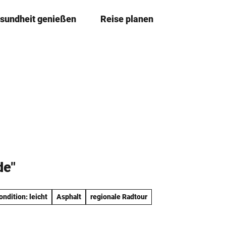
sundheit genießen
Reise planen
T
Merkze
Su
e
i
l
e
n
de"
ondition: leicht
Asphalt
regionale Radtour