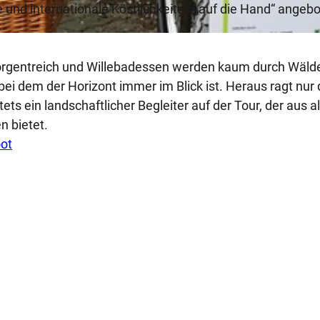
e und internationale Köstlichkeiten „auf die Hand“ angeb
orgentreich und Willebadessen werden kaum durch Wäld
ei dem der Horizont immer im Blick ist. Heraus ragt nur 
tets ein landschaftlicher Begleiter auf der Tour, der aus a
n bietet.
ot