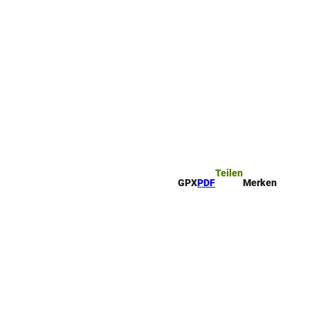
ttel
che
Teilen
GPX
PDF
Merken