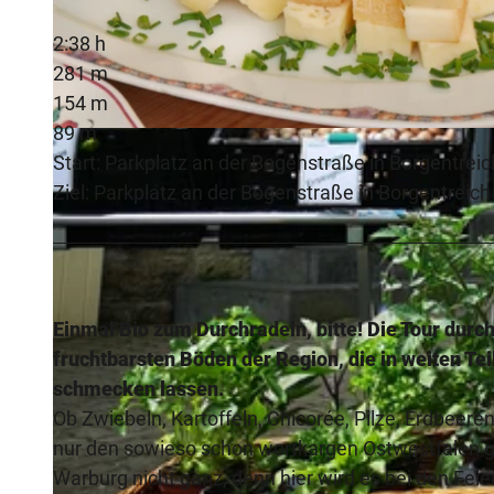
2:38 h
281 m
154 m
89 m
© Kulturland Kreis Höxter, K- Krajewski, Katja Krajewski |
CC-BY-SA
Start: Parkplatz an der Bogenstraße in Borgentreic
Ziel: Parkplatz an der Bogenstraße in Borgentreich
Einmal Bio zum Durchradeln, bitte! Die Tour durc
fruchtbarsten Böden der Region, die in weiten Te
schmecken lassen.
Ob Zwiebeln, Kartoffeln, Chicorée, Pilze, Erdbeere
nur den sowieso schon wortkargen Ostwestfalen g
Warburg nicht ganz, denn hier wird es bei den Fe