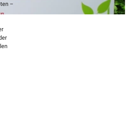
oten –
er
der
llen