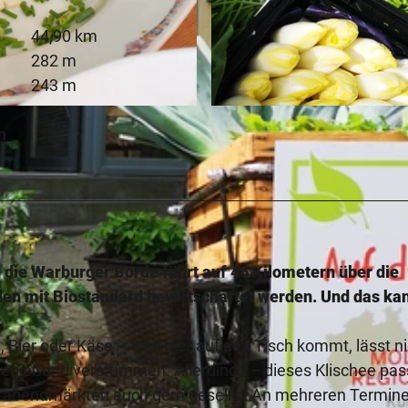
44,90 km
282 m
243 m
© Kulturland Kreis Höxter, K. Krajewski, Katja Krajewski
h
h die Warburger Börde führt auf 46 Kilometern über die
ilen mit Biostandard bewirtschaftet werden. Und das ka
n, Bier oder Käse – was hier auf den Tisch kommt, lässt n
enießend verstummen. Allerdings – dieses Klischee pass
ierabendmärkten auch gern gesellig: An mehreren Termin