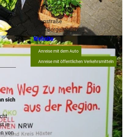
Startadresse
Bogenstraße
34434
Borgentreich
Website
 |
CC-BY-SA
Anreise mit dem Auto
Anreise mit öffentlichen Verkehrsmitteln
nn sich
icht
t in
en von