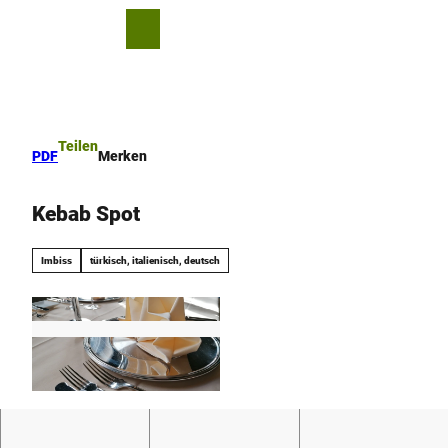
Z
u
T
Merkzettel
Suche
Menü
m
e
I
i
n
l
h
e
a
n
Teilen
PDF
Merken
l
t
Kebab Spot
Imbiss
türkisch, italienisch, deutsch
© Teutoburger Wald / Beverungen Marketing e.
V., A.Krahn |
CC-BY-SA