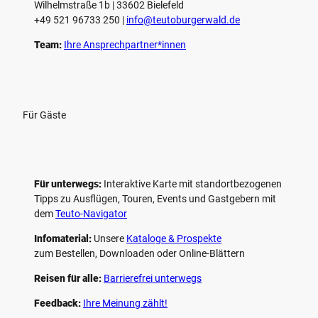
Wilhelmstraße 1b | ­33602 Bielefeld
n
+49 521 96733 250 |
­info@teutoburgerwald.de
Team:
Ihre Ansprechpartner*innen
Für Gäste
Für unterwegs:
Interaktive Karte mit standort­bezogenen
Tipps zu Ausflügen, Touren, Events und Gastgebern mit
dem
Teuto-Navigator
Infomaterial:
Unsere
Kataloge & Prospekte
zum Bestellen, Downloaden oder Online-Blättern
Reisen für alle:
Barrierefrei unterwegs
Feedback:
Ihre Meinung zählt!