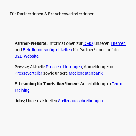
Für Partner*innen & Branchenvertreter*innen
Partner-Website:
Informationen zur
DMO
, unseren ­
Themen
und
Beteiligungs­möglichkeiten
für Partner*innen auf der
B2B-Website
Presse:
Aktuelle
Pressemitteilungen
, Anmeldung zum
Presseverteiler
sowie unsere
Mediendatenbank
E-Learning für Touristiker*innen:
Weiterbildung im
Teuto-
Training
Jobs:
Unsere aktuellen
Stellenausschreibungen
F
P
Y
I
a
i
o
n
c
n
u
s