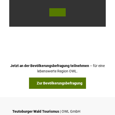
V
i
d
e
o
Jetzt an der Bevölkerungsbefragung teilnehmen
– für eine
a
© Teutoburger Wald Tourismus / P. Gawandtka
© T. Goedeck
lebenswerte Region OWL.
b
s
Zur Bevölkerungsbefragung
p
i
e
l
e
Teutoburger Wald Tourismus
| ­OWL GmbH