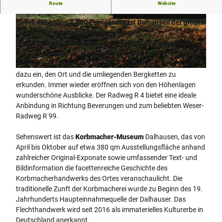
Das Korbmacherdorf Dalhausen gehört zur Stadt Beverungen
Route
Website
und liegt etwa 8 km südwestlich im langgestreckten Tal der
Bever. Mit knapp 1.800 Einwohnern ist Dalhausen der größte
© Teutoburger Wald / Stadt Beverungen, J. Kni
© Teutoburger Wald / Stadt Beverungen, J. Kni
pping |
CC-BY-SA
pping |
CC-BY-SA
Ortsteil der Großgemeinde Beverungen.
Umgeben von Wäldern und Hochflächen laden Wanderwege
wie der 13 km lange Qualitätswanderweg "Wo der Bock zum
Gärtner wird" und der 33 km lange Weser-Bever-Höhenweg
© Teutoburger Wald / Stadt Beverungen, J. Knipping |
CC-BY-SA
dazu ein, den Ort und die umliegenden Bergketten zu
erkunden. Immer wieder eröffnen sich von den Höhenlagen
wunderschöne Ausblicke. Der Radweg R 4 bietet eine ideale
Anbindung in Richtung Beverungen und zum beliebten Weser-
Radweg R 99.
Sehenswert ist das
Korbmacher-Museum
Dalhausen, das von
April bis Oktober auf etwa 380 qm Ausstellungsfläche anhand
zahlreicher Original-Exponate sowie umfassender Text- und
Bildinformation die facettenreiche Geschichte des
Korbmacherhandwerks des Ortes veranschaulicht. Die
traditionelle Zunft der Korbmacherei wurde zu Beginn des 19.
Jahrhunderts Haupteinnahmequelle der Dalhauser. Das
Flechthandwerk wird seit 2016 als immaterielles Kulturerbe in
Deutschland anerkannt.