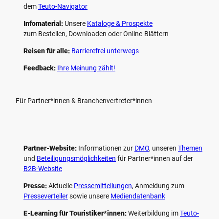
dem
Teuto-Navigator
Infomaterial:
Unsere
Kataloge & Prospekte
zum Bestellen, Downloaden oder Online-Blättern
Reisen für alle:
Barrierefrei unterwegs
Feedback:
Ihre Meinung zählt!
Für Partner*innen & Branchenvertreter*innen
Partner-Website:
Informationen zur
DMO
, unseren ­
Themen
und
Beteiligungs­möglichkeiten
für Partner*innen auf der
B2B-Website
Presse:
Aktuelle
Pressemitteilungen
, Anmeldung zum
Presseverteiler
sowie unsere
Mediendatenbank
E-Learning für Touristiker*innen:
Weiterbildung im
Teuto-