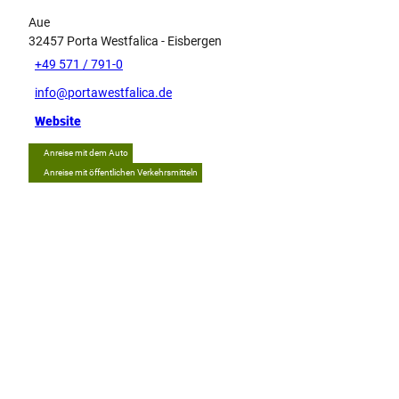
Aue
32457
Porta Westfalica
- Eisbergen
+49 571 / 791-0
info@portawestfalica.de
Website
Anreise mit dem Auto
Anreise mit öffentlichen Verkehrsmitteln