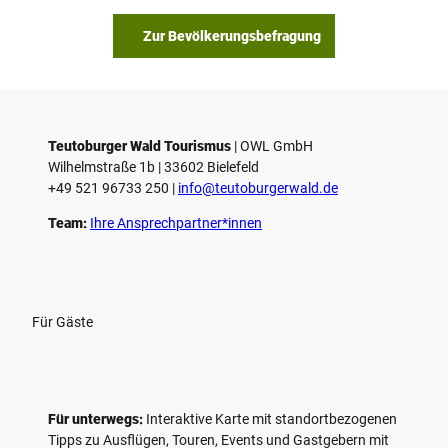
b
s
Zur Bevölkerungsbefragung
p
i
e
l
e
Teutoburger Wald Tourismus
| ­OWL GmbH
Wilhelmstraße 1b | ­33602 Bielefeld
n
+49 521 96733 250 |
­info@teutoburgerwald.de
Team:
Ihre Ansprechpartner*innen
Für Gäste
Für unterwegs:
Interaktive Karte mit standort­bezogenen
Tipps zu Ausflügen, Touren, Events und Gastgebern mit