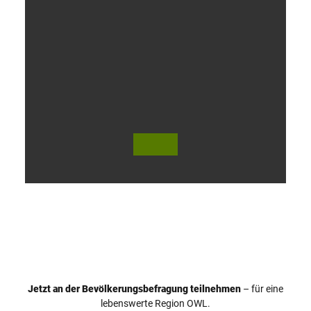
V
i
d
e
o
Jetzt an der Bevölkerungsbefragung teilnehmen
– für eine
a
© Teutoburger Wald Tourismus / P. Gawandtka
© T. Goedeck
lebenswerte Region OWL.