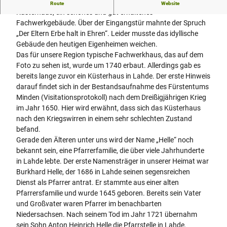
Hier, gegenüber der Kirche, stand bis in die 1980er Jahre das
Route
Website
Küsterhaus, ein schönes und gut erhaltenes
Fachwerkgebäude. Über der Eingangstür mahnte der Spruch
„Der Eltern Erbe halt in Ehren“. Leider musste das idyllische
Gebäude den heutigen Eigenheimen weichen.
Das für unsere Region typische Fachwerkhaus, das auf dem
Foto zu sehen ist, wurde um 1740 erbaut. Allerdings gab es
bereits lange zuvor ein Küsterhaus in Lahde. Der erste Hinweis
darauf findet sich in der Bestandsaufnahme des Fürstentums
Minden (Visitationsprotokoll) nach dem Dreißigjährigen Krieg
im Jahr 1650. Hier wird erwähnt, dass sich das Küsterhaus
nach den Kriegswirren in einem sehr schlechten Zustand
befand.
Gerade den Älteren unter uns wird der Name „Helle“ noch
bekannt sein, eine Pfarrerfamilie, die über viele Jahrhunderte
in Lahde lebte. Der erste Namensträger in unserer Heimat war
Burkhard Helle, der 1686 in Lahde seinen segensreichen
Dienst als Pfarrer antrat. Er stammte aus einer alten
Pfarrersfamilie und wurde 1645 geboren. Bereits sein Vater
und Großvater waren Pfarrer im benachbarten
Niedersachsen. Nach seinem Tod im Jahr 1721 übernahm
sein Sohn Anton Heinrich Helle die Pfarrstelle in Lahde.