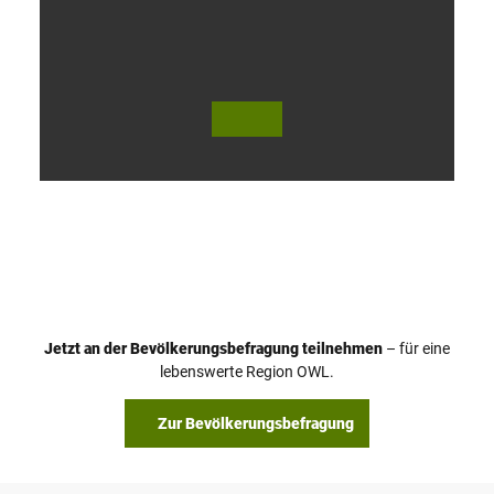
V
i
d
e
o
Jetzt an der Bevölkerungsbefragung teilnehmen
– für eine
a
© Teutoburger Wald Tourismus / P. Gawandtka
© T. Goedeck
lebenswerte Region OWL.
b
s
Zur Bevölkerungsbefragung
p
i