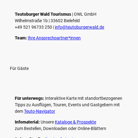
e
l
e
Teutoburger Wald Tourismus
| ­OWL GmbH
Wilhelmstraße 1b | ­33602 Bielefeld
n
+49 521 96733 250 |
­info@teutoburgerwald.de
Team:
Ihre Ansprechpartner*innen
Für Gäste
Für unterwegs:
Interaktive Karte mit standort­bezogenen
Tipps zu Ausflügen, Touren, Events und Gastgebern mit
dem
Teuto-Navigator
Infomaterial:
Unsere
Kataloge & Prospekte
zum Bestellen, Downloaden oder Online-Blättern