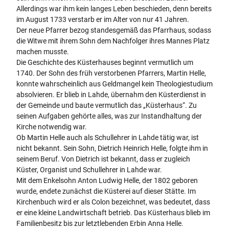
Allerdings war ihm kein langes Leben beschieden, denn bereits
im August 1733 verstarb er im Alter von nur 41 Jahren.
Der neue Pfarrer bezog standesgemäß das Pfarrhaus, sodass
die Witwe mit ihrem Sohn dem Nachfolger ihres Mannes Platz
machen musste.
Die Geschichte des Küsterhauses beginnt vermutlich um
1740. Der Sohn des früh verstorbenen Pfarrers, Martin Helle,
konnte wahrscheinlich aus Geldmangel kein Theologiestudium
absolvieren. Er blieb in Lahde, übernahm den Küsterdienst in
der Gemeinde und baute vermutlich das „Küsterhaus“. Zu
seinen Aufgaben gehörte alles, was zur Instandhaltung der
Kirche notwendig war.
Ob Martin Helle auch als Schullehrer in Lahde tätig war, ist
nicht bekannt. Sein Sohn, Dietrich Heinrich Helle, folgte ihm in
seinem Beruf. Von Dietrich ist bekannt, dass er zugleich
Küster, Organist und Schullehrer in Lahde war.
Mit dem Enkelsohn Anton Ludwig Helle, der 1802 geboren
wurde, endete zunächst die Küsterei auf dieser Stätte. Im
Kirchenbuch wird er als Colon bezeichnet, was bedeutet, dass
er eine kleine Landwirtschaft betrieb. Das Küsterhaus blieb im
Familienbesitz bis zur letztlebenden Erbin Anna Helle.