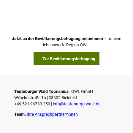
V
i
d
e
o
Jetzt an der Bevölkerungsbefragung teilnehmen
– für eine
a
© Teutoburger Wald Tourismus / P. Gawandtka
© T. Goedeck
lebenswerte Region OWL.
b
s
Zur Bevölkerungsbefragung
p
i
e
l
e
Teutoburger Wald Tourismus
| ­OWL GmbH
Wilhelmstraße 1b | ­33602 Bielefeld
n
+49 521 96733 250 |
­info@teutoburgerwald.de
Team:
Ihre Ansprechpartner*innen