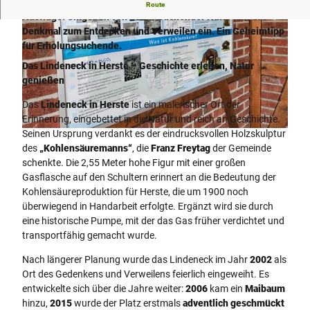
Lindeneck in Herste ist ein malerisches Kleinod, ideal für
Route
Ausflüge. Umgeben von beeindruckender Natur lädt das
Denkmal zum Entdecken und Verweilen ein. Ein Geheimtipp
für Erholungsuchende.
Das Lindeneck in Herste – Geschichte erleben, Natur
genießen
©
CC-BY-SA
Das
Lindeneck in Herste
ist ein malerischer Ort der
Erinnerung, eingebettet in die Natur und reich an Geschichte.
Seinen Ursprung verdankt es der eindrucksvollen Holzskulptur
©
CC-BY-SA
des
„Kohlensäuremanns“
, die
Franz Freytag
der Gemeinde
schenkte. Die 2,55 Meter hohe Figur mit einer großen
Gasflasche auf den Schultern erinnert an die Bedeutung der
Kohlensäureproduktion für Herste, die um 1900 noch
überwiegend in Handarbeit erfolgte. Ergänzt wird sie durch
eine historische Pumpe, mit der das Gas früher verdichtet und
transportfähig gemacht wurde.
Nach längerer Planung wurde das Lindeneck im Jahr
2002
als
Ort des Gedenkens und Verweilens feierlich eingeweiht. Es
entwickelte sich über die Jahre weiter:
2006
kam ein
Maibaum
hinzu,
2015
wurde der Platz erstmals
adventlich geschmückt