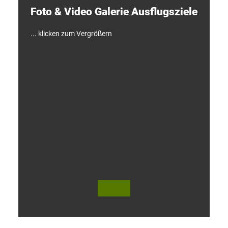
e
Foto & Video ­Galerie ­Ausflugsziele
n
!
... klicken zum Vergrößern