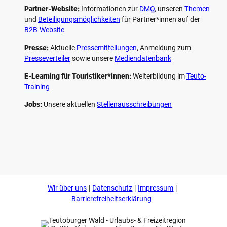
Partner-Website:
Informationen zur
DMO
, unseren ­
Themen
und
Beteiligungs­möglichkeiten
für Partner*innen auf der
B2B-Website
Presse:
Aktuelle
Pressemitteilungen
, Anmeldung zum
Presseverteiler
sowie unsere
Mediendatenbank
E-Learning für Touristiker*innen:
Weiterbildung im
Teuto-
Training
Jobs:
Unsere aktuellen
Stellenausschreibungen
F
P
Y
I
a
i
o
n
c
n
u
s
e
t
t
t
b
e
u
a
o
r
b
g
Wir über uns
Datenschutz
Impressum
o
e
e
r
k
s
a
Barrierefreiheitserklärung
t
m