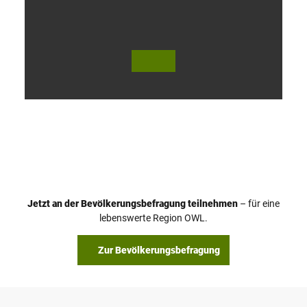
V
i
d
e
o
Jetzt an der Bevölkerungsbefragung teilnehmen
– für eine
a
© Teutoburger Wald Tourismus / P. Gawandtka
© T. Goedeck
lebenswerte Region OWL.
b
s
Zur Bevölkerungsbefragung
p
i
e