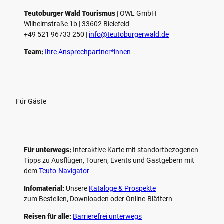
l
e
Teutoburger Wald Tourismus
| ­OWL GmbH
Wilhelmstraße 1b | ­33602 Bielefeld
n
+49 521 96733 250 |
­info@teutoburgerwald.de
Team:
Ihre Ansprechpartner*innen
Für Gäste
Für unterwegs:
Interaktive Karte mit standort­bezogenen
Tipps zu Ausflügen, Touren, Events und Gastgebern mit
dem
Teuto-Navigator
Infomaterial:
Unsere
Kataloge & Prospekte
zum Bestellen, Downloaden oder Online-Blättern
Reisen für alle:
Barrierefrei unterwegs