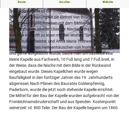
Lindenkapelle
Route
Anrufen
Website
Die Lindenkapelle ist der Gottesmutter geweiht. An dieser
Stelle stand ursprünglich ein kleines von Bruchsteinen
erbautes Heiligenhäuschen mit dem Bildnis der
schmerzhaften Mutter. Über der Nische, worin das Bild stand,
war eine Inschrift zu lesen mit den Worten:“Simon Hermann
Böger, Bürgermeister, und Anna Maria Thorwesten, d.d. anno
©
CC-BY-SA
1696.” Weil dieses Heiligenhäuschen von frommen Betern oft
und gerne aufgesucht wurde, baute man um dasselbe eine
© Thomas Fischer, Tourist-Information Bad Lippspringe
kleine Kapelle aus Fachwerk, 10 Fuß lang und 7 Fuß breit, in
der Weise, dass die Nische mit dem Bilde in der Rückwand
eingebaut wurde. Dieses Kapellchen wurde wegen
Baufälligkeit in den fünfziger Jahren des 19. Jahrhunderts
abgerissen.Nach Plänen des Baurates Güldenpfennig,
Paderborn, wurde die jetzt noch stehende Kapelle errichtet.
Die Mittel für den Bau der Kapelle wurden aufgebracht von der
Fronleichnamsbruderschaft und aus Spenden. Kostenpunkt
seinerzeit: rd. 800 Taler. Der Bau der Kapelle begann um 1860.