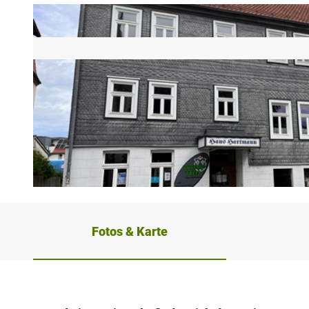
©
CC-BY-SA
Fotos & Karte