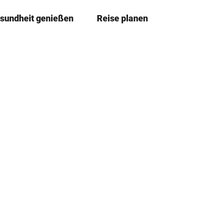
sundheit genießen
Reise planen
T
Merkze
Su
e
i
l
e
n