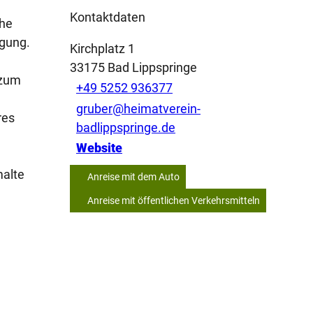
Kontaktdaten
che
ügung.
Kirchplatz 1
33175
Bad Lippspringe
 zum
+49 5252 936377
gruber@heimatverein-
res
badlippspringe.de
Website
malte
Anreise mit dem Auto
Anreise mit öffentlichen Verkehrsmitteln