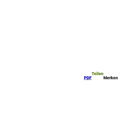
ttel
che
Teilen
PDF
Merken