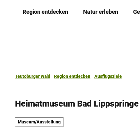
Z
Region entdecken
Natur erleben
Ge
u
m
I
n
h
a
l
t
Teutoburger Wald
Region entdecken
Ausflugsziele
Heimatmuseum Bad Lippspringe
Museum/Ausstellung