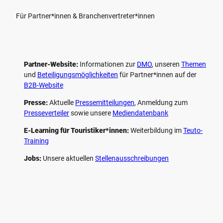
Für Partner*innen & Branchenvertreter*innen
Partner-Website:
Informationen zur
DMO
, unseren ­
Themen
und
Beteiligungs­möglichkeiten
für Partner*innen auf der
B2B-Website
Presse:
Aktuelle
Pressemitteilungen
, Anmeldung zum
Presseverteiler
sowie unsere
Mediendatenbank
E-Learning für Touristiker*innen:
Weiterbildung im
Teuto-
Training
Jobs:
Unsere aktuellen
Stellenausschreibungen
F
P
Y
I
a
i
o
n
c
n
u
s
e
t
t
t