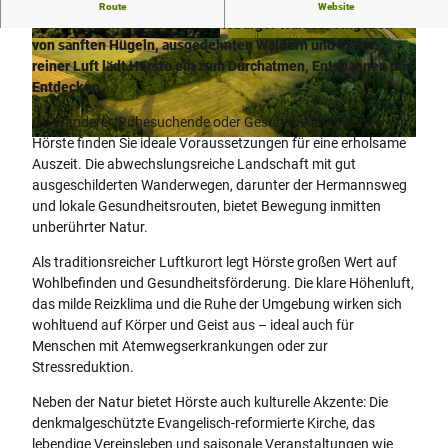
Willkommen im staatlich anerkannten Luftkurort Hörste, der
Route
Website
Stadt Lage im Herzen des Teutoburger Waldes. Umgeben
von sanften Hügeln, ausgedehnten Wäldern und klarer,
l
© Teutoburger Wald Tourismus, D. Ketz |
CC-BY-SA
reiner Luft lädt Hörste ein zum Durchatmen, Entspannen und
a
Entdecken.
g
e
Ob Wanderer, Ruhesuchende oder Gesundheitsbewusste – in
-
Hörste finden Sie ideale Voraussetzungen für eine erholsame
l
h
Auszeit. Die abwechslungsreiche Landschaft mit gut
a
o
ausgeschilderten Wanderwegen, darunter der Hermannsweg
g
e
und lokale Gesundheitsrouten, bietet Bewegung inmitten
e
r
unberührter Natur.
-
s
h
t
Als traditionsreicher Luftkurort legt Hörste großen Wert auf
o
e
Wohlbefinden und Gesundheitsförderung. Die klare Höhenluft,
e
r
das milde Reizklima und die Ruhe der Umgebung wirken sich
r
-
wohltuend auf Körper und Geist aus – ideal auch für
s
e
Menschen mit Atemwegserkrankungen oder zur
t
g
Stressreduktion.
e
g
r
Neben der Natur bietet Hörste auch kulturelle Akzente: Die
e
-
denkmalgeschützte Evangelisch-reformierte Kirche, das
-
e
lebendige Vereinsleben und saisonale Veranstaltungen wie
t