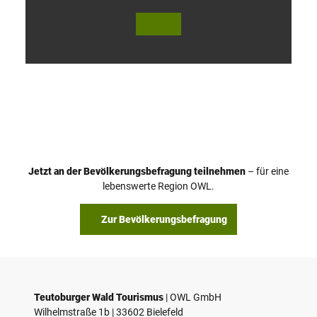
V
i
d
e
o
Jetzt an der Bevölkerungsbefragung teilnehmen
– für eine
a
© Teutoburger Wald Tourismus / P. Gawandtka
© T. Goedeck
lebenswerte Region OWL.
b
s
Zur Bevölkerungsbefragung
p
i
e
l
e
Teutoburger Wald Tourismus
| ­OWL GmbH
Wilhelmstraße 1b | ­33602 Bielefeld
n