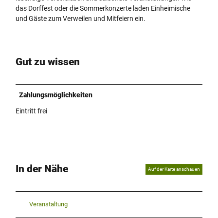
g
das Dorffest oder die Sommerkonzerte laden Einheimische
e
g
und Gäste zum Verweilen und Mitfeiern ein.
u
e
t
-
o
t
b
e
Gut zu wissen
u
u
r
t
g
o
e
Zahlungsmöglichkeiten
b
r
u
Eintritt frei
-
r
w
g
a
e
l
r
d
-
-
In der Nähe
Auf der Karte anschauen
w
t
a
o
l
u
d
r
Veranstaltung
-
i