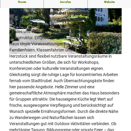
Das Naturfreundehaus Teutoburg ist Begegnungsstätte und
Route
Anrufen
Website
Tagungsort im Grünen. Seminare, Feiern und Auszeiten
finden hier Raum in naturnaher Umgebung.
Das Naturfreundehaus Teutoburg in Bielefeld ist eine
vielseitige Begegnungsstätte am Rand des Teutoburger
Waldes und verbindet naturnahe Lage mit moderner
Infrastruktur. Eingebettet in eine grüne Umgebung bietet das
© Naturfreundehaus Teutoburg
Haus ideale Voraussetzungen für Tagungen, Seminare,
Familienfeiern, Klassenfahrten und Gruppenaufenthalte.
Herzstück sind flexibel nutzbare Veranstaltungsräume in
© Naturfreundehaus Teutoburg
unterschiedlichen Größen, die sich für Workshops,
Konferenzen oder kulturelle Veranstaltungen eignen.
Gleichzeitig sorgt die ruhige Lage für konzentriertes Arbeiten
fernab vom Stadttrubel. Auch Übernachtungsgäste finden
hier passende Angebote. Helle Zimmer und eine
gemeinschaftliche Atmosphäre machen das Haus besonders
für Gruppen attraktiv. Die hauseigene Küche legt Wert auf
frische, ausgewogene Verpflegung und berücksichtigt auf
Wunsch spezielle Ernährungsformen. Durch die direkte Nähe
zu Wanderwegen und Naturflächen lassen sich
Veranstaltungen gut mit Outdoor-Aktivitäten verbinden. Ob
mehrtägige Tagung, Bildungsreise oder private Feier – das