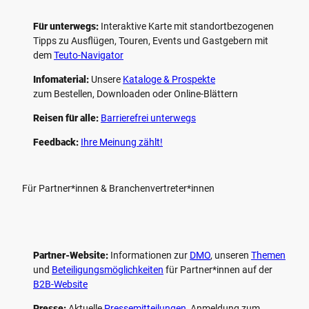
Für unterwegs:
Interaktive Karte mit standort­bezogenen
Tipps zu Ausflügen, Touren, Events und Gastgebern mit
dem
Teuto-Navigator
Infomaterial:
Unsere
Kataloge & Prospekte
zum Bestellen, Downloaden oder Online-Blättern
Reisen für alle:
Barrierefrei unterwegs
Feedback:
Ihre Meinung zählt!
Für Partner*innen & Branchenvertreter*innen
Partner-Website:
Informationen zur
DMO
, unseren ­
Themen
und
Beteiligungs­möglichkeiten
für Partner*innen auf der
B2B-Website
Presse:
Aktuelle
Pressemitteilungen
, Anmeldung zum