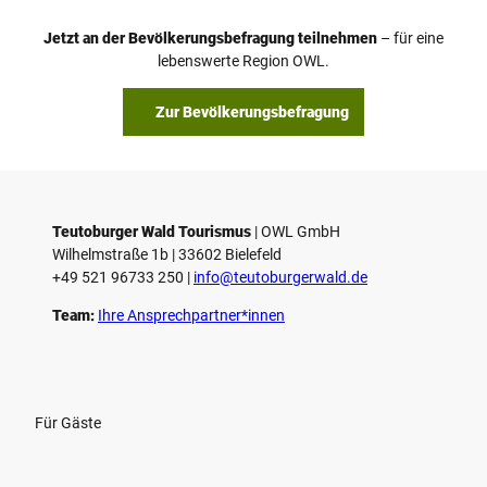
o
Jetzt an der Bevölkerungsbefragung teilnehmen
– für eine
a
© Teutoburger Wald Tourismus / P. Gawandtka
© T. Goedeck
lebenswerte Region OWL.
b
s
Zur Bevölkerungsbefragung
p
i
e
l
e
Teutoburger Wald Tourismus
| ­OWL GmbH
Wilhelmstraße 1b | ­33602 Bielefeld
n
+49 521 96733 250 |
­info@teutoburgerwald.de
Team:
Ihre Ansprechpartner*innen
Für Gäste