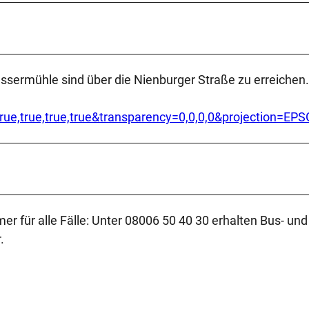
ssermühle sind über die Nienburger Straße zu erreichen.
ty=true,true,true,true&transparency=0,0,0,0&projection
er für alle Fälle: Unter 08006 50 40 30 erhalten Bus- u
.