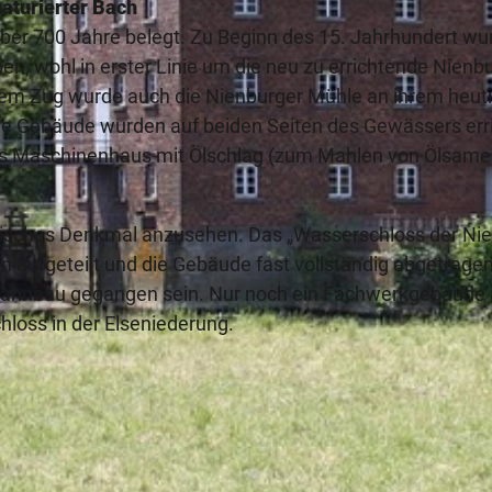
aturierter Bach
über 700 Jahre belegt. Zu Beginn des 15. Jahrhundert wu
en, wohl in erster Linie um die neu zu errichtende Nienb
m Zug wurde auch die Nienburger Mühle an ihrem heut
die Gebäude wurden auf beiden Seiten des Gewässers erri
das Maschinenhaus mit Ölschlag (zum Mahlen von Ölsame
technisches Denkmal anzusehen. Das „Wasserschloss der Ni
n aufgeteilt und die Gebäude fast vollständig abgetragen
bahnbau gegangen sein. Nur noch ein Fachwerkgebäude i
hloss in der Elseniederung.