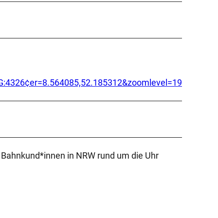
=EPSG:4326¢er=8.564085,52.185312&zoomlevel=19
nd Bahnkund*innen in NRW rund um die Uhr