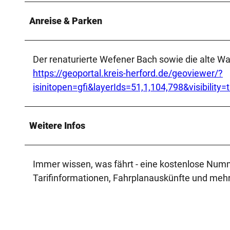
Anreise & Parken
Der renaturierte Wefener Bach sowie die alte Wa
https://geoportal.kreis-herford.de/geoviewer/?
isinitopen=gfi&layerIds=51,1,104,798&visibili
Weitere Infos
Immer wissen, was fährt - eine kostenlose Numm
Tarifinformationen, Fahrplanauskünfte und mehr