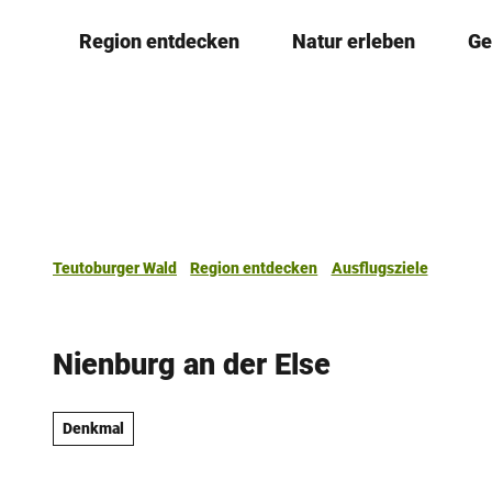
Z
Region entdecken
Natur erleben
Ge
u
m
I
n
h
a
l
t
Teutoburger Wald
Region entdecken
Ausflugsziele
Nienburg an der Else
Denkmal