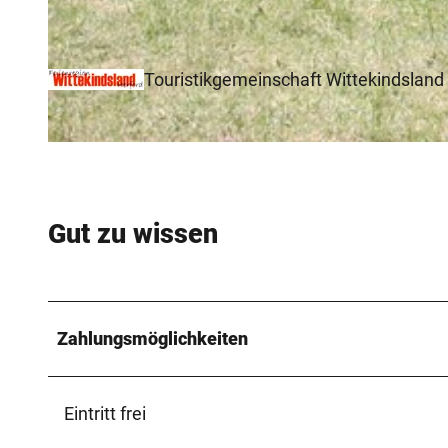
© Biologische Station Ravensberg im Kreis Herford e.V. |
CC-BY-SA
Touristikgemeinschaft Wittekindsland 
© Biologische Station Ravensberg im Kreis Herford e.V. |
CC-BY-SA
Gut zu wissen
Zahlungsmöglichkeiten
Eintritt frei