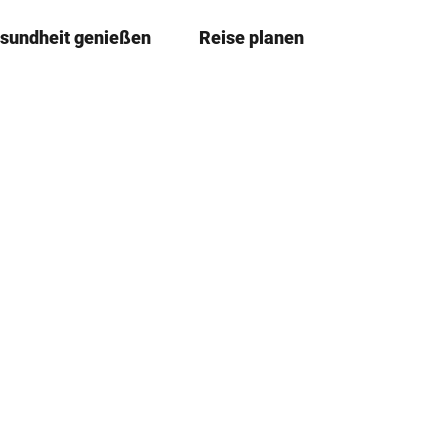
sundheit genießen
Reise planen
T
Merkze
Su
e
i
l
e
n