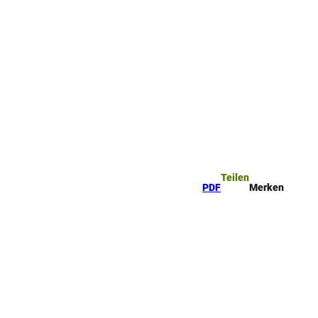
ttel
che
Teilen
PDF
Merken