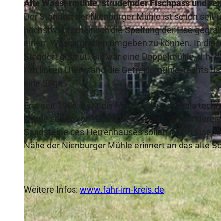
Alte Wassermühle, strudelnder Fischpass und ren
Der Standort der Nienburger Mühle ist schon seit 
höchstwahrscheinlich die Spaltung der Else gegrab
einem Wassergraben umgeben zu können. In diese
Standort gebaut. Sie war eine Doppelmühle, d.h. 
Am linken Ufer stand die Getreidemühle, rechts 
eine Säge.
Erst seit 1986 steht die Mühle still und ist als 
wurde schon vor 100 Jahre verkauft, die Ländereie
Sandsteine des Herrenhauses sollen in den Eisen
Nähe der Nienburger Mühle erinnert an das alte Sc
Weitere Infos:
www.fahr-im-kreis.de