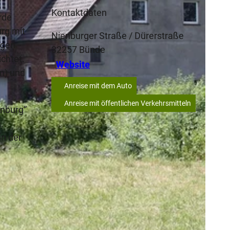
Kontaktdaten
rde
urg mit
Nienburger Straße / Dürerstraße
igen
32257
Bünde
chtet.
Website
n) und
Anreise mit dem Auto
Anreise mit öffentlichen Verkehrsmitteln
enburg“
.
n der