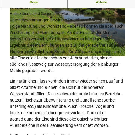
Gebändigter Fluss mit zwei Armen wird schrittweise
Route
Website
renaturiert
Viele Flüsse sind Segen und Fluch zugleich:
Überschwemmungen bewirken fruchtbare Böden und in der
Folge Nahrung und Wohlstand - ebenso können sie aber auch
Zerstörung und Elend bringen. An der Else hat der Mensch
schon früh versucht, die Hochwässer zu bändigen. Ein
© Biologische Station Ravensberg im Kreis Herford e.V. |
CC-BY-SA
Ergebnis dieser Bemühungen ist z.B. der gerade Verlauf beider
Flussarme westlich von Bünde. Die Aufspaltung in neue und
alte Else erfolgte aber schon vor Jahrhunderten, als der
© Biologische Station Ravensberg im Kreis Herford e.V. |
CC-BY-SA
südliche Flusszweig zur Wasserversorgung der Nienburger
Mühle gegraben wurde.
Ein natürlicher Fluss verändert immer wieder seinen Lauf und
bildet Altarme und Rinnen, die sich nur bei höherem
Wasserstand füllen. Diese schwach durchströmten Bereiche
nutzen Fische zur Überwinterung und Jungfische (Barbe,
Bitterling etc.) als Kinderstube. Auch Frösche, Vögel und
Insekten können sich hier gut entwickeln. Durch die
Begradigung der Else sind diese ökologisch wichtigen
Auenbereiche in der Elseniederung vernichtet worden.