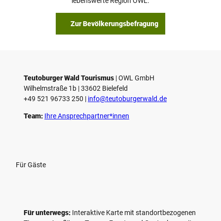
lebenswerte Region OWL.
b
s
Zur Bevölkerungsbefragung
p
i
e
l
e
Teutoburger Wald Tourismus
| ­OWL GmbH
Wilhelmstraße 1b | ­33602 Bielefeld
n
+49 521 96733 250 |
­info@teutoburgerwald.de
Team:
Ihre Ansprechpartner*innen
Für Gäste
Für unterwegs:
Interaktive Karte mit standort­bezogenen