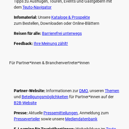
Tipps zu Ausflügen, Touren, Events und Gastgebern mit
dem
Teuto-Navigator
Infomaterial:
Unsere
Kataloge & Prospekte
zum Bestellen, Downloaden oder Online-Blättern
Reisen für alle:
Barrierefrei unterwegs
Feedback:
Ihre Meinung zählt!
Für Partner*innen & Branchenvertreter*innen
Partner-Website:
Informationen zur
DMO
, unseren ­
Themen
und
Beteiligungs­möglichkeiten
für Partner*innen auf der
B2B-Website
Presse:
Aktuelle
Pressemitteilungen
, Anmeldung zum
Presseverteiler
sowie unsere
Mediendatenbank
E-Learning für Touristiker*innen:
Weiterbildung im
Teuto-