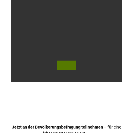
V
i
d
e
o
Jetzt an der Bevölkerungsbefragung teilnehmen
– für eine
a
© Teutoburger Wald Tourismus / P. Gawandtka
© T. Goedeck