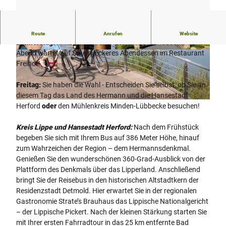
Ein verlängertes Wochenende durch den Teutoburger Wald
Route
Anrufen
Website
Donnerstag:
Ankunft in Ihrem Hotel in Hiddenhausen. Am
Abend wartet auf Sie ein leckeres Abendessen im Restaurant
© Staatsbad Salzuflen GmbH
© Hotel Freihof **** |
CC-BY-SA
Freihof!
Freitag:
Sie haben die Wahl - Entscheiden Sie selbst, ob Sie an
diesem Tag das Land des Hermann und die Hansestadt
© Peter Hübbe
Herford
oder
den Mühlenkreis Minden-Lübbecke besuchen!
Kreis Lippe und Hansestadt Herford:
Nach dem Frühstück
begeben Sie sich mit Ihrem Bus auf 386 Meter Höhe, hinauf
zum Wahrzeichen der Region – dem Hermannsdenkmal.
Genießen Sie den wunderschönen 360-Grad-Ausblick von der
Plattform des Denkmals über das Lipperland. Anschließend
bringt Sie der Reisebus in den historischen Altstadtkern der
Residenzstadt Detmold. Hier erwartet Sie in der regionalen
Gastronomie Strate’s Brauhaus das Lippische Nationalgericht
– der Lippische Pickert. Nach der kleinen Stärkung starten Sie
mit Ihrer ersten Fahrradtour in das 25 km entfernte Bad