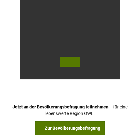
© Te
© Te
utob
utob
urger
urger
Wald
Wald
/ Hor
Touri
n-Ba
smus,
d Mei
D. Ke
nber
tz
g, D.
Ketz
Jetzt an der Bevölkerungsbefragung teilnehmen
– für eine
lebenswerte Region OWL.
Zur Bevölkerungsbefragung