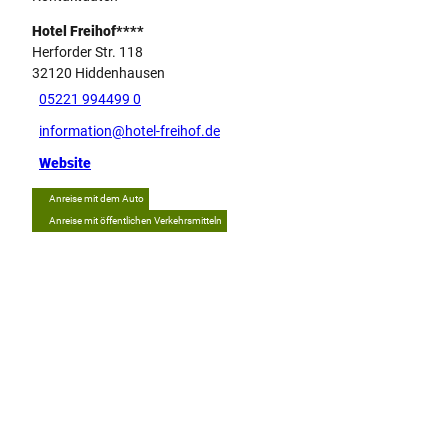
Hotel Freihof****
Herforder Str. 118
32120
Hiddenhausen
05221 994499 0
information@hotel-freihof.de
Website
Anreise mit dem Auto
Anreise mit öffentlichen Verkehrsmitteln