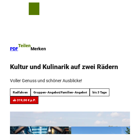
Z
u
T
Merkzettel
Suche
Menü
m
e
I
i
n
l
h
e
a
n
Teilen
PDF
Merken
l
t
Kultur und Kulinarik auf zwei Rädern
Voller Genuss und schöner Ausblicke!
Radfahren
Gruppen-Angebot/Familien-Angebot
bis 3 Tage
ab 319,00 € p.P.