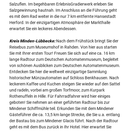
Salzuflen. Im begehbaren ErlebnisGradierwerk erleben Sie
Salzgewinnung hautnah. Im Anschluss an die Führung geht
es mit dem Rad weiter in die nur 7 km entfernte Hansestadt
Herford. In der einzigartigen Atmosphäre der Markthalle
erwartet Sie ein leckeres Abendessen.
Kreis Minden-Lübbecke:
Nach dem Frühstück bringt Sie der
Reisebus zum Museumshof in Rahden. Von hier aus starten
Sie mit Ihrer ersten Tour! Freuen Sie sich auf eine ca. 16 km
lange Radtour zum Deutschen Automatenmuseum, begleitet
von schönen Ausblicken zum Deutschen Automatenmuseum.
Entdecken Sie hier die weltweit einzigartige Sammlung
historischer Münzautomaten auf Schloss Benkhausen. Nach
leckerem Kaffee und Kuchen steigen Sie wieder auf den Sattel
und radeln, vorbei am großen Torfmoor, zum Kurpark
Rothenuffeln in Hille. Für Fahrradfahrer wird hier einiges
geboten! Sie nehmen an einer geführten Radtour bis zur
Mindener Schiffmühle teil. Erkunden Sie mit dem Mindener
Gästeführer die ca. 13,5 km lange Strecke, die Sie u.a. entlang
der Bastau bis zum Mindener Glacis führt. Nach der Radtour
geht es mit dem Bus zurück in Ihr Hotel. Hier erwartet Sie